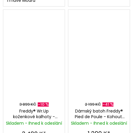
Tmavě Modrá
3 899 KČ
–10 %
2 199 KČ
–41 %
Freddy® Wr.Up
Dámský batoh Freddy®
koženkové kalhoty -
Pied de Poule - Kohoutí
Skinny - Vysoký pas -
stopa
Skladem - Ihned k odeslání
Skladem - Ihned k odeslání
Černá