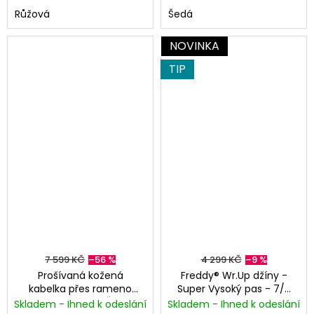
e
Růžová
Šedá
|
NOVINKA
K
TIP
a
r
l
L
a
g
e
7 599 KČ
–56 %
4 299 KČ
–9 %
Prošívaná kožená
Freddy® Wr.Up džíny -
kabelka přes rameno
Super Vysoký pas - 7/8
Anna Luchini® - Černá
- Světle modré
Skladem - Ihned k odeslání
Skladem - Ihned k odeslání