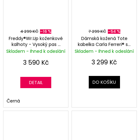
4 299 KČ
–16 %
7 299 KČ
–54 %
Freddy®Wr.Up koženkové
Dámská kožená Tote
kalhoty - Vysoký pas -
kabelka Carla Ferreri® se
Černá
šátkem - Hořčicová
Skladem - Ihned k odeslání
Skladem - Ihned k odeslání
Žlutá
3 299 Kč
3 590 Kč
DO KOŠÍKU
DETAIL
Černá