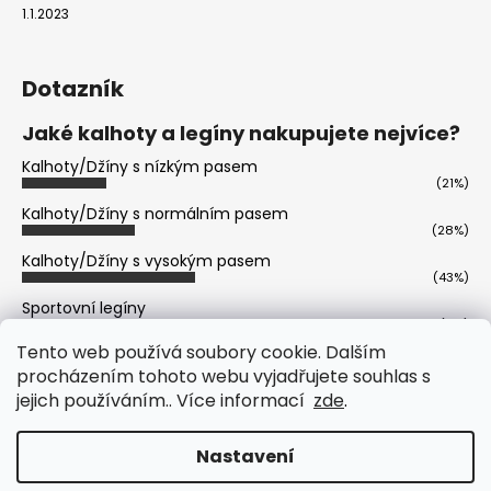
1.1.2023
Dotazník
Jaké kalhoty a legíny nakupujete nejvíce?
Kalhoty/Džíny s nízkým pasem
(21%)
Kalhoty/Džíny s normálním pasem
(28%)
Kalhoty/Džíny s vysokým pasem
(43%)
Sportovní legíny
(6%)
Tento web používá soubory cookie. Dalším
Volnočasové legíny
(2%)
procházením tohoto webu vyjadřujete souhlas s
jejich používáním.. Více informací
zde
.
Počet hlasů:
402
Vytvořil Shoptet
Nastavení
Copyright 2026
Prémiová Italská Móda - Freddy,