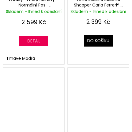
Normální Pas -
Shopper Carla Ferreri® -
Superskinny - Tmavě
Stříbrná
Skladem - Ihned k odeslání
Skladem - Ihned k odeslání
modré
2 399 Kč
2 599 Kč
DO KOŠÍKU
DETAIL
Tmavě Modrá