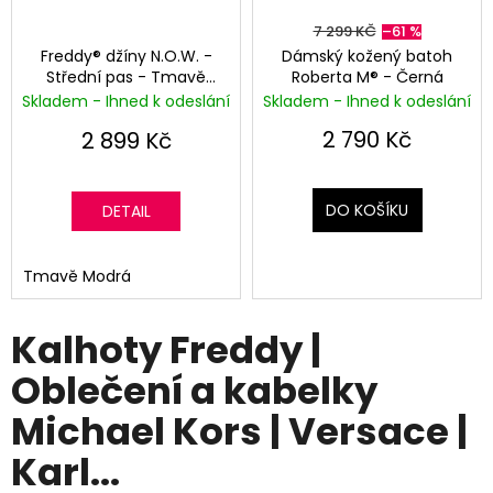
7 299 KČ
–61 %
Freddy® džíny N.O.W. -
Dámský kožený batoh
Střední pas - Tmavě
Roberta M® - Černá
modré
Skladem - Ihned k odeslání
Skladem - Ihned k odeslání
2 790 Kč
2 899 Kč
DO KOŠÍKU
DETAIL
Tmavě Modrá
Kalhoty Freddy |
Oblečení a kabelky
Michael Kors | Versace |
Karl...