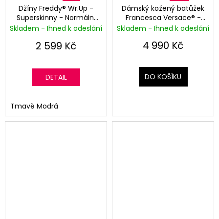
Džíny Freddy® Wr.Up -
Dámský kožený batůžek
a
y
Superskinny - Normální
Francesca Versace® -
j
Pas - Tmavě Modrá
Světle ružová
|
Skladem - Ihned k odeslání
Skladem - Ihned k odeslání
í
4 990 Kč
2 599 Kč
O
t
?
b
DO KOŠÍKU
DETAIL
l
e
Tmavě Modrá
HLEDAT
č
e
n
D
o
í
p
o
a
r
u
k