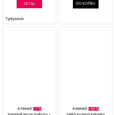
DO KOŠÍKU
DETAIL
Tyrkysová
2 799 KČ
–7 %
5 999 KČ
–60 %
Freddy® Wr.Up Kalhoty -
Velká kožená Kabelka