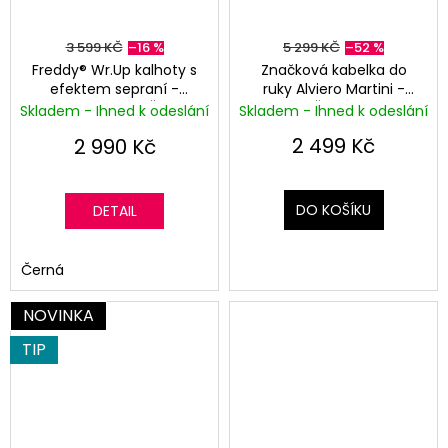
3 599 KČ
–16 %
5 299 KČ
–52 %
Freddy® Wr.Up kalhoty s
Značková kabelka do
efektem sepraní -
ruky Alviero Martini -
Normální pas - Černá
Černá
Skladem - Ihned k odeslání
Skladem - Ihned k odeslání
(washed)
2 499 Kč
2 990 Kč
DO KOŠÍKU
DETAIL
Černá
NOVINKA
TIP