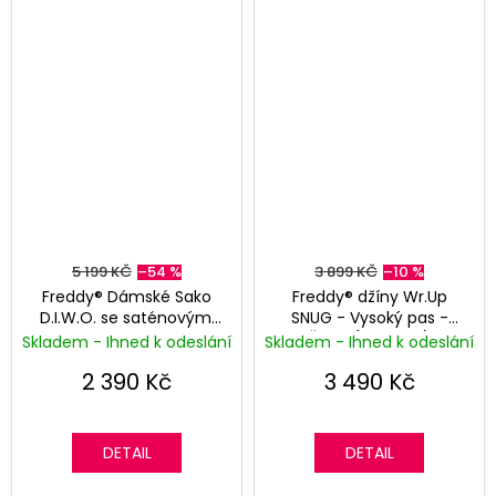
l
K
o
r
s
|
V
5 199 KČ
–54 %
3 899 KČ
–10 %
Freddy® Dámské Sako
Freddy® džíny Wr.Up
e
D.I.W.O. se saténovými
SNUG - Vysoký pas -
detaily - Růžová
Šedé (seprané)
r
Skladem - Ihned k odeslání
Skladem - Ihned k odeslání
2 390 Kč
3 490 Kč
s
a
DETAIL
DETAIL
c