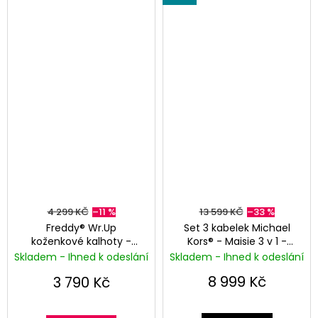
4 299 KČ
–11 %
13 599 KČ
–33 %
Freddy® Wr.Up
Set 3 kabelek Michael
koženkové kalhoty -
Kors® - Maisie 3 v 1 -
Vysoký pas - Tyrkysová
Tmavě hnědá -
Skladem - Ihned k odeslání
Skladem - Ihned k odeslání
Monogram MK
8 999 Kč
3 790 Kč