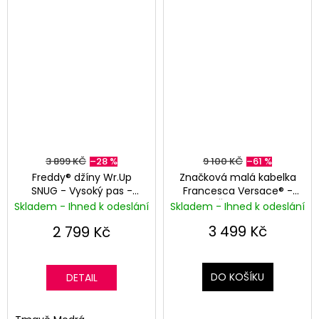
3 899 KČ
–28 %
9 100 KČ
–61 %
Freddy® džíny Wr.Up
Značková malá kabelka
SNUG - Vysoký pas -
Francesca Versace® -
Tmavě modré
Červená
Skladem - Ihned k odeslání
Skladem - Ihned k odeslání
3 499 Kč
2 799 Kč
DO KOŠÍKU
DETAIL