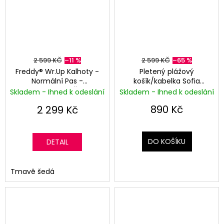
č
a
u
j
b
e
m
e
e
2 599 KČ
–11 %
2 599 KČ
–65 %
l
Freddy® Wr.Up Kalhoty -
Pletený plážový
Normální Pas -
košík/kabelka Sofia
k
DÁMSKÝ
Superskinny - Šedá
Cardoni® -
Skladem - Ihned k odeslání
Skladem - Ihned k odeslání
KOŽENÝ
Žlutá/Hnědá/Bílá
y
BATŮŽEK
890 Kč
2 299 Kč
FRANCESCA
M
VERSACE®
-
SVĚTLE
i
DO KOŠÍKU
DETAIL
RUŽOVÁ
c
4
990
Tmavě šedá
h
Kč
Původně:
11
a
000
Kč
e