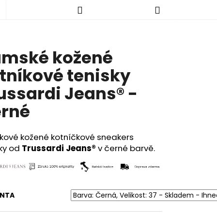
Hledat
Nákupní
mské kožené
košík
tníkové tenisky
ussardi Jeans® -
rné
kové kožené kotníčkové sneakers
sky od
Trussardi Jeans®
v černé barvě.
ANTA
KALHOTY - NORMÁLNÍ