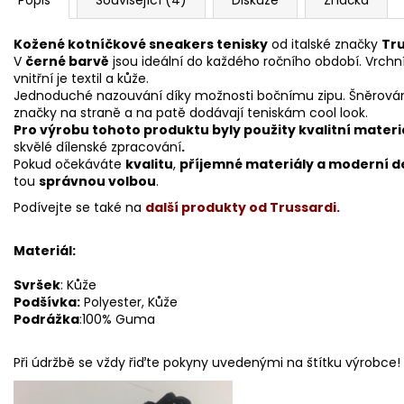
Popis
Související (4)
Diskuze
Značka
Kožené kotníčkové sneakers tenisky
od italské značky
Tru
V
černé barvě
jsou ideální do každého ročního období. Vrchn
vnitřní je textil a kůže.
Jednoduché nazouvání díky možnosti bočnímu zipu. Šněrování 
značky na straně a na patě dodávají teniskám cool look.
Pro výrobu tohoto produktu byly použity kvalitní materi
skvělé dílenské zpracování
.
Pokud očekáváte
kvalitu
,
příjemné materiály a moderní d
tou
správnou volbou
.
Podívejte se také na
další produkty od Trussardi.
Materiál:
Svršek
: Kůže
Podšívka:
Polyester, Kůže
Podrážka
:100% Guma
Při údržbě se vždy řiďte pokyny uvedenými na štítku výrobce!