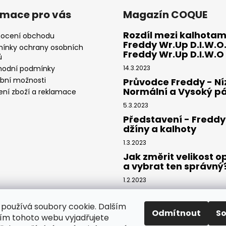
rmace pro vás
Magazín COQUE
Rozdíl mezi kalhotam
ocení obchodu
Freddy Wr.Up D.I.W.O.
ínky ochrany osobních
Freddy Wr.Up D.I.W.O
ů
odní podmínky
14.3.2023
ební možnosti
Průvodce Freddy - Ní
Normální a Vysoký p
ení zboží a reklamace
5.3.2023
Představení - Freddy
džíny a kalhoty
1.3.2023
Jak změrit velikost 
a vybrat ten správný
1.2.2023
Průvodce kalhotami
Freddy® - Délka kalho
používá soubory cookie. Dalším
riflí Freddy®
Odmítnout
S
m tohoto webu vyjadřujete