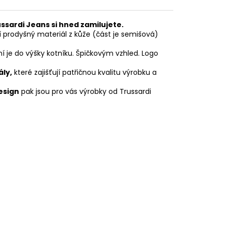
ssardi Jeans si hned zamilujete.
í prodyšný materiál z kůže (část je semišová)
je do výšky kotníku. Špičkovým vzhled. Logo
ály,
které zajišťují patřičnou kvalitu výrobku a
esign
pak jsou pro vás výrobky od Trussardi