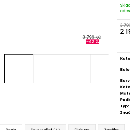
VERSACE® - SVĚTLE RUŽOVÁ
PAS - SUPERSKIN
Skla
4 990 Kč
2 299 Kč
odes
Původně:
11 000 Kč
Původně:
2 599
3 79
2 
3 799 KČ
Měr
–42 %
cena
Kate
Bale
Bar
Kate
Mate
Podk
Typ
:
Zna