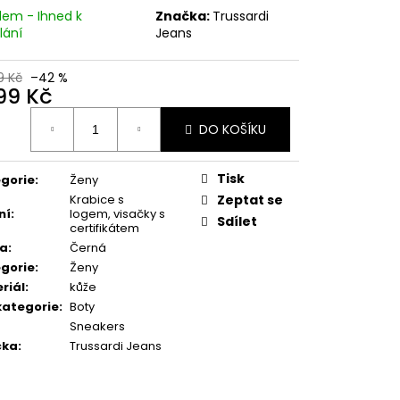
NY - ŠEDÁ
dem - Ihned k
Značka:
Trussardi
lání
Jeans
 Kč
9 Kč
–42 %
199 Kč
ná
DO KOŠÍKU
:
Tisk
gorie
:
Ženy
Krabice s
Zeptat se
ní
:
logem, visačky s
Sdílet
certifikátem
va
:
Černá
gorie
:
Ženy
riál
:
kůže
ategorie
:
Boty
Sneakers
čka
:
Trussardi Jeans