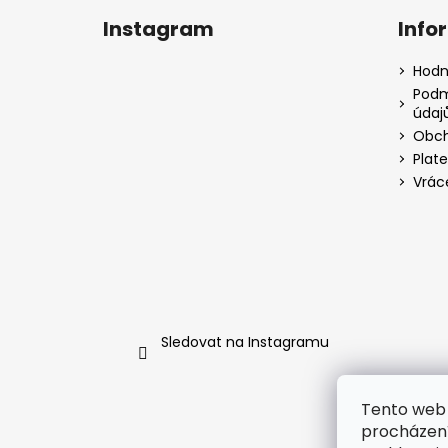
á
Instagram
Info
p
a
Hodn
t
Podm
údaj
í
Obch
Plat
Vrác
Sledovat na Instagramu
Tento web 
procházení