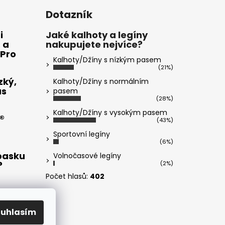
Dotazník
i
Jaké kalhoty a legíny
 a
nakupujete nejvíce?
 Pro
Kalhoty/Džíny s nízkým pasem
(21%)
zký,
Kalhoty/Džíny s normálním
ás
pasem
(28%)
Kalhoty/Džíny s vysokým pasem
®
(43%)
Sportovní legíny
(6%)
opasku
Volnočasové legíny
?
(2%)
Počet hlasů:
402
t a
ouhlasím