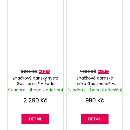
3 299 KČ
–30 %
1 900 KČ
–47 %
Značkový pánský svetr
Značkové dámské
Gas Jeans®️ - Šedá
tričko Gas Jeans®️ -
Bílé/Stříbrné
Skladem - Ihned k odeslání
Skladem - Ihned k odeslání
2 290 Kč
990 Kč
DETAIL
DETAIL