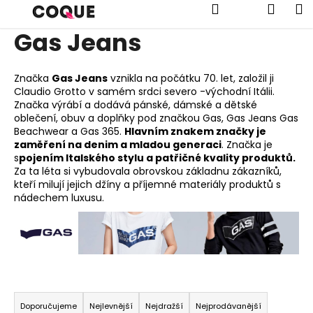
K
Přejít
Hledat
Náku
M
na
o
obsah
Gas Jeans
Zpět
Zpět
š
í
košík
C
k
Značka
Gas Jeans
vznikla na počátku 70. let, založil ji
o
Claudio Grotto v samém srdci severo -východní Itálii.
Značka výrábí a dodává pánské, dámské a dětské
p
oblečení, obuv a doplňky pod značkou Gas, Gas Jeans Gas
o
Beachwear a Gas 365.
Hlavním znakem značky je
zaměření na denim a mladou generaci
. Značka je
t
s
pojením Italského stylu a patřičné kvality produktů.
ř
Za ta léta si vybudovala obrovskou základnu zákazníků,
e
kteří milují jejich džíny a příjemné materiály produktů s
nádechem luxusu.
b
u
j
e
t
Ř
e
a
Doporučujeme
Nejlevnější
Nejdražší
Nejprodávanější
n