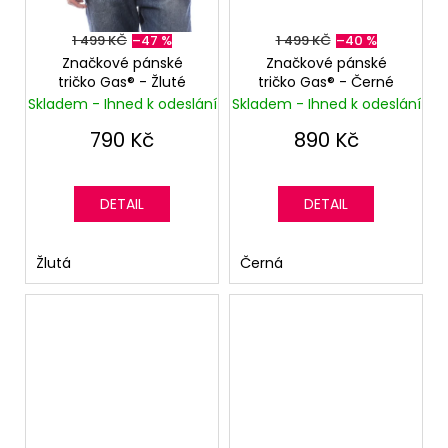
299
Kč
1 499 KČ
–47 %
1 499 KČ
–40 %
Značkové pánské
Značkové pánské
tričko Gas®️ - Žluté
tričko Gas®️ - Černé
Skladem - Ihned k odeslání
Skladem - Ihned k odeslání
790 Kč
890 Kč
DETAIL
DETAIL
Žlutá
Černá