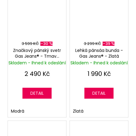
3 599 KČ
–30 %
3 299 KČ
–39 %
Značkový pánský svetr
Lehká pánsáa bunda -
Gas Jeans®️ - Tmavě
Gas Jeans®️ - Zlatá
modrý
Skladem - Ihned k odeslání
Skladem - Ihned k odeslání
2 490 Kč
1 990 Kč
DETAIL
DETAIL
Modrá
Zlatá