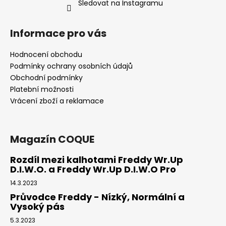
č
Sledovat na Instagramu
u
j
Informace pro vás
e
m
Hodnocení obchodu
e
Podmínky ochrany osobních údajů
Obchodní podmínky
FREDDY®
Platební možnosti
DÁMSKÉ
Vrácení zboží a reklamace
SAKO
D.I.W.O.
SE
SATÉNOVÝMI
Magazín COQUE
DETAILY
-
RŮŽOVÁ
Rozdíl mezi kalhotami Freddy Wr.Up
D.I.W.O. a Freddy Wr.Up D.I.W.O Pro
2
390
14.3.2023
Kč
Původně:
Průvodce Freddy - Nízký, Normální a
5
Vysoký pás
199
Kč
5.3.2023