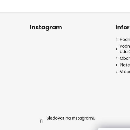
Z
á
Instagram
Info
p
a
Hodn
t
Podm
údaj
í
Obch
Plat
Vrác
Sledovat na Instagramu