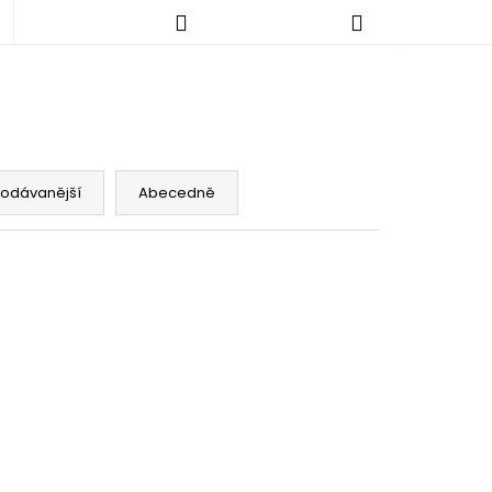
Hledat
Nákupní
košík
rodávanější
Abecedně
KALHOTY - NORMÁLNÍ