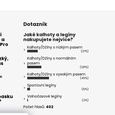
Dotazník
i
Jaké kalhoty a legíny
 a
nakupujete nejvíce?
 Pro
Kalhoty/Džíny s nízkým pasem
(21%)
zký,
Kalhoty/Džíny s normálním
ás
pasem
(28%)
Kalhoty/Džíny s vysokým pasem
®
(43%)
Sportovní legíny
(6%)
opasku
Volnočasové legíny
?
(2%)
Počet hlasů:
402