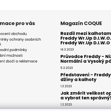
v
l
á
d
rmace pro vás
Magazín COQUE
a
c
Rozdíl mezi kalhotam
ocení obchodu
í
Freddy Wr.Up D.I.W.O.
ínky ochrany osobních
p
Freddy Wr.Up D.I.W.O
ů
r
odní podmínky
14.3.2023
v
ební možnosti
Průvodce Freddy - Ní
k
Normální a Vysoký p
ení zboží a reklamace
y
5.3.2023
v
Představení - Freddy
ý
džíny a kalhoty
p
i
1.3.2023
s
Jak změrit velikost 
u
a vybrat ten správný
1.2.2023