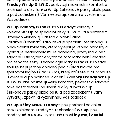
Freddy Wr.Up D.I.W.O.
poskytují maximální komfort a
pružnost a díky funkci Wr.Up (silikonové pásky okolo pasu
a pod zadečkem) Vám vytvarují, zpevní a vyzdvihnou
Váš zadeček.
Wr.Up Kalhoty D.I.W.O
. Pro Freddy®
kalhoty z
kolekce
Wr.Up
ze speciální látky
D.I.W.O. Pro
složené z
umělých vláken, tj. Elastan a hlavní látka
Poliamid (Emana®) tato látka je speciální technologií s
bioaktivními minerály, která vylepšuje vzhled pokožky a
vyhlazuje nedokonalosti. Je pohodlná, prodyšná a bez
zápachu. Dle výrobce výrobce tato látka není vhodná
pro těhotné ženy. Technologie látky
D.I.W.O. Pro
také
snižuje nepříjemný chladivý pocit (platí hlavně pro
sportovní legíny D.I.W.O. Pro), který můžete cítit v pauze
u cvičení či po skončení cvičení.
Kalhoty Freddy Wr.Up
D.I.W.O. Pro
poskytují velký komfort, pevnost a zároveň
také dostatečnou pružnost a díky funkci Wr.Up
(silikonové pásky okolo pasu a pod zadečkem) Vám
vytvarují, zpevní a vyzdvihnou Váš zadeček.
Wr.Up Džíny SNUG
Freddy®
jsou poslední novinkou
mezi kolekcemi Freddy® s technologií
Wr.Up
jsou
modely
džín SNUG
. Tyto Push Up
džíny mají v sobě