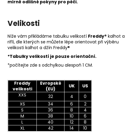
mírně odlišné pokyny pro péči.
Velikosti
Níže vám přikládáme tabulku velikostí
Freddy®
kalhot a
riflí, dle kterých se můžete lépe orientovat při výběru
velikosti kalhot a džín Freddy®
*Tabulky velikostí je pouze orientační.
*počítejte zde s odchylkou alespoň 1 CM.
Freddy
Evropské
UK
US
velikosti
(EU)
XXS
32
4
0
XS
34
6
2
S
36
8
4
M
38
10
6
L
40
12
8
XL
42
14
10