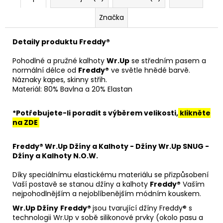
Značka
Detaily produktu F
reddy
®
Pohodlné a pružné kalhoty
Wr.Up
se středním pasem a
normální délce od
Freddy
®
ve světle hnědé barvě.
Náznaky kapes, skinny střih.
Materiál: 80% Bavlna a 20% Elastan
*Potřebujete-li poradit s výběrem velikosti,
klikněte
na ZDE
Freddy® Wr.Up Džíny a Kalhoty - Džíny Wr.Up SNUG -
Džíny a Kalhoty N.O.W.
Díky speciálnímu elastickému materiálu se přizpůsobení
Vaší postavě se stanou džíny a kalhoty
Freddy®
Vaším
nejpohodlnějším a nejoblíbenějším módním kouskem.
Wr.Up Džíny
Freddy®
jsou tvarující džíny Freddy® s
technologii Wr.Up v sobě silikonové prvky (okolo pasu a