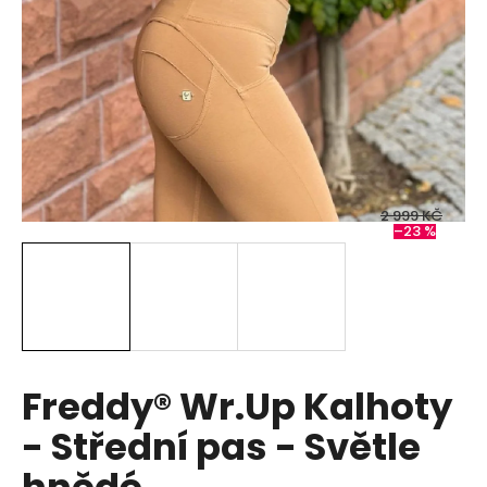
a
j
í
t
?
2 999 KČ
–23 %
HLEDAT
D
o
p
Freddy® Wr.Up Kalhoty
o
- Střední pas - Světle
r
u
hnědé