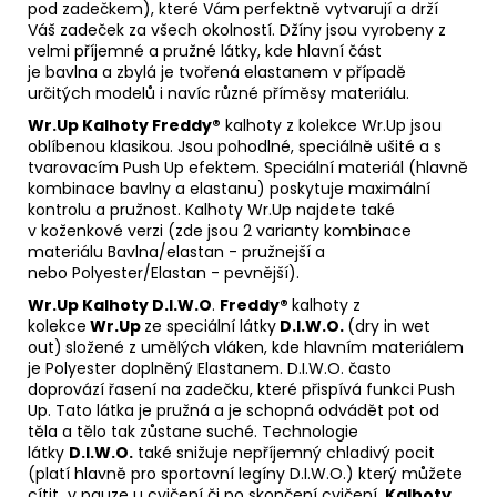
pod zadečkem), které Vám perfektně vytvarují a drží
Váš zadeček za všech okolností. Džíny jsou vyrobeny z
velmi příjemné a pružné látky, kde hlavní část
je bavlna a zbylá je tvořená elastanem v případě
určitých modelů i navíc různé příměsy materiálu.
Wr.Up
Kalhoty Freddy®
kalhoty z kolekce Wr.Up jsou
oblíbenou klasikou. Jsou pohodlné, speciálně ušité a s
tvarovacím Push Up efektem. Speciální materiál (hlavně
kombinace bavlny a elastanu) poskytuje maximální
kontrolu a pružnost. Kalhoty Wr.Up najdete také
v koženkové verzi (zde jsou 2 varianty kombinace
materiálu Bavlna/elastan - pružnejší a
nebo Polyester/Elastan - pevnější).
Wr.Up Kalhoty D.I.W.O
.
Freddy®
kalhoty z
kolekce
Wr.Up
ze speciální látky
D.I.W.O.
(dry in wet
out)
složené z umělých vláken, kde hlavním materiálem
je Polyester doplněný Elastanem. D.I.W.O. často
doprovází řasení na zadečku, které přispívá funkci Push
Up. Tato látka je pružná a je schopná odvádět pot od
těla a tělo tak zůstane suché. Technologie
látky
D.I.W.O.
také snižuje nepříjemný chladivý pocit
(platí hlavně pro sportovní legíny D.I.W.O.) který můžete
cítit v pauze u cvičení či po skončení cvičení.
Kalhoty