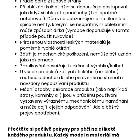
Prádlo perte z rubové strany
Při oblékání kalhot džín se doporučuje postupovat
jako když si oblékáte punčochy (tzn. opatrně
natahovat). Důrazně upozorňujeme na dlouhé a
špičaté nehty, kterými se neopatrným oblékáním
může způsobit dírka (výrobce doporučuje v tomto
případě použít rukavice)
Přirozenou vlastností lesklých materiálů je
poměrně rychlé otírání
Zátrh je mechanické poškození, nemůže být uznán
jako reklamace
Žmolkování nesnižuje funkčnost výrobku/kalhot
U všech produktů ze syntetického (umělého)
materiálu dochází k jeho přirozenému stárnutí i
navzdory nepoužívání produktu.
Módní ozdoby, dekorace produktu (jako například
štrasy, kamínky aj.) jsou v průběhu používání
vystaveny výraznému mechanickému namáhání
a může dojít k jejich odpadávání. Jde o běžný
projev opotřebení.
Přečtěte si pečlivě pokyny pro péči na etiketě
každého produktu. Každý model a materiál má