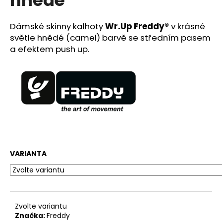
č
u
j
Dámské skinny kalhoty
Wr.Up
Freddy
®
v krásné
e
světle hnědé (camel) barvě se středním pasem
m
a efektem push up.
e
PLETENÝ
PLÁŽOVÝ
KOŠÍK/KABELKA
SOFIA
CARDONI®
-
ŽLUTÁ/HNĚDÁ/BÍLÁ
890
VARIANTA
Kč
Původně:
2
599
Kč
Zvolte variantu
Značka:
Freddy