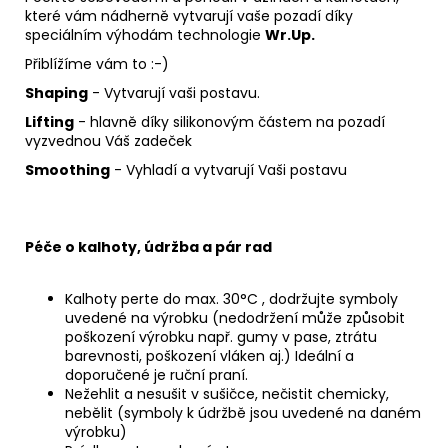
které vám nádherně vytvarují vaše pozadí díky
speciálním výhodám technologie
Wr.Up.
Přiblížíme vám to :-)
Shaping
- Vytvarují vaši postavu.
Lifting
- hlavně díky silikonovým částem na pozadí
vyzvednou Váš zadeček
Smoothing
- Vyhladí a vytvarují Vaši postavu
Péče o kalhoty, údržba a pár rad
Kalhoty perte do max. 30°C , dodržujte symboly
uvedené na výrobku (nedodržení může způsobit
poškození výrobku např. gumy v pase, ztrátu
barevnosti, poškození vláken aj.) Ideální a
doporučené je ruční praní.
Nežehlit a nesušit v sušičce, nečistit chemicky,
nebělit (symboly k údržbě jsou uvedené na daném
výrobku)