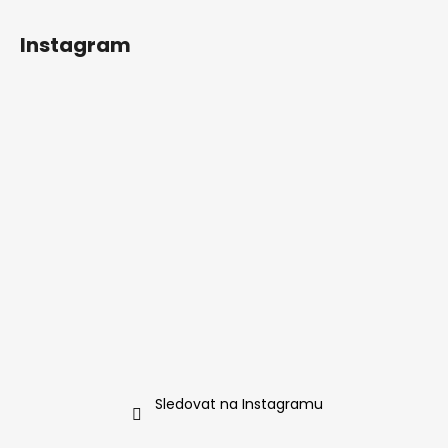
Z
á
Instagram
p
a
t
í
Sledovat na Instagramu