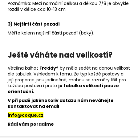
Poznámka: Mezi normální délkou a délkou 7/8 je obvykle
rozdíl v délce cca 10-13 cm.
3) Nejširší část pozadí
Měřte kolem nejširší části pozadí (boky).
Ještě váháte nad velikostí?
Většina kalhot
Freddy®
by měla sedět na danou velikost
dle tabulek. Vzhledem k tomu, že typ každé postavy a
její proporce jsou jedinečné, mohou se rozměry lišit pro
každou postavu i proto
je tabulka velikostí pouze
orientační.
V případě jakéhokoliv dotazu nám neváhejte
kontaktovat na email
info@coque.cz
Rádi vám poradíme