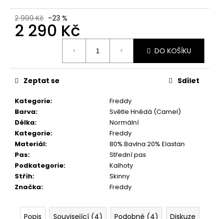
2 999 Kč
–23 %
2 290 Kč
Měrná
DO KOŠÍKU
cena:
Zeptat se
Sdílet
Kategorie
:
Freddy
Barva
:
Světle Hnědá (Camel)
Délka
:
Normální
Kategorie
:
Freddy
Materiál
:
80% Bavlna 20% Elastan
Pas
:
Střední pas
Podkategorie
:
Kalhoty
Střih
:
Skinny
Značka
:
Freddy
Popis
Související (4)
Podobné (4)
Diskuze