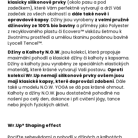
klasicky silikonové prvky
(okolo pasu a pod
zadečkem), které Vám perfektně vytvarují a drží Váš
zadeček za všech okolností a
dále také nově i
opravdové kapsy
. Džíny jsou vyrobeny
z velmi pružné
džínoviny ze 100% bio bavlny
a příměsy jako Polyester
z recyklovaného plastu či Ecovero™ viskózu šetrnou k
životnímu prostředí a umělou tkaninu podobnou bavlně
Lyocell Tencel™.
Džíny a Kalhoty N.O.W.
jsou
kolekcí, která propojuje
maximální pohodlí a klasické džíny či kalhoty s kapsama.
Džíny a kalhoty jsou vyraběny ze speciálních elastických
materiál§, které krásné vytvarují Vaši postavu.
Oproti
kolekci Wr.Up nemají silikonové prvky ovšem jsou
mají klasické kapsy, které doprovází zdobení
. Dále
také u modelu N.O.W. YOGA se dá pas krásné ohrnout.
Kalhoty a džíny N.O.W.
j
sou dostatečně pohodlné na
nošení po celý den, dokonce i při cvičení jógy, tance
nebo jiných fyzických aktivit.
Wr.Up® Shaping effect
Pociťte sebevědomí a pohodlí v džínách a kalhotách,