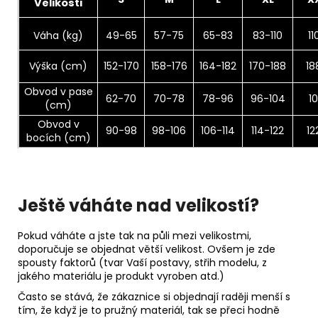
Velikosti
Váha (kg)
49-65
57-75
65-83
83-110
11
Výška (cm)
152-170
158-176
164-182
170-188
18
Obvod v pase
62-70
70-78
78-96
96-104
-
1
(cm)
Obvod v
90-98
98-106
106-114
114-122
12
bocích (cm)
Ještě váháte nad velikostí?
Pokud váháte a jste tak na půli mezi velikostmi,
doporučuje se objednat větší velikost. Ovšem je zde
spousty faktorů (tvar Vaší postavy, střih modelu, z
jakého materiálu je produkt vyroben atd.)
Často se stává, že zákaznice si objednají raději menší s
tím, že když je to pružný materiál, tak se přeci hodně