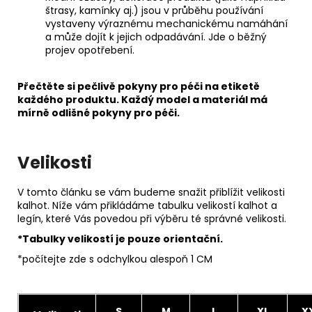
štrasy, kamínky aj.) jsou v průběhu používání
vystaveny výraznému mechanickému namáhání
a může dojít k jejich odpadávání. Jde o běžný
projev opotřebení.
Přečtěte si pečlivě pokyny pro péči na etiketě
každého produktu. Každý model a materiál má
mírně odlišné pokyny pro péči.
Velikosti
V tomto článku se vám budeme snažit přiblížit velikosti
kalhot. Níže vám přikládáme tabulku velikostí kalhot a
legín, které Vás povedou při výběru té správné velikosti.
*Tabulky velikostí je pouze orientační.
*počítejte zde s odchylkou alespoň 1 CM
S
M
L
XL
X