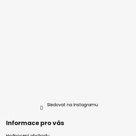
a
t
í
Sledovat na Instagramu
Informace pro vás
Hodnocení obchodu