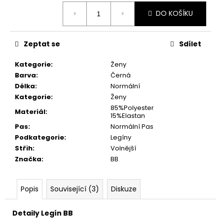
Měrná
DO KOŠÍKU
cena:
Zeptat se
Sdílet
Kategorie
:
Ženy
Barva
:
Černá
Délka
:
Normální
Kategorie
:
Ženy
85%Polyester
Materiál
:
15%Elastan
Pas
:
Normální Pas
Podkategorie
:
Legíny
Střih
:
Volnější
Značka
:
BB
Popis
Související (3)
Diskuze
Detaily Legín BB