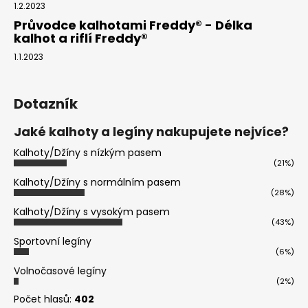
1.2.2023
Průvodce kalhotami Freddy® - Délka
kalhot a riflí Freddy®
1.1.2023
Dotazník
Jaké kalhoty a legíny nakupujete nejvíce?
Kalhoty/Džíny s nízkým pasem
(21%)
Kalhoty/Džíny s normálním pasem
(28%)
Kalhoty/Džíny s vysokým pasem
(43%)
Sportovní legíny
(6%)
Volnočasové legíny
(2%)
Počet hlasů:
402