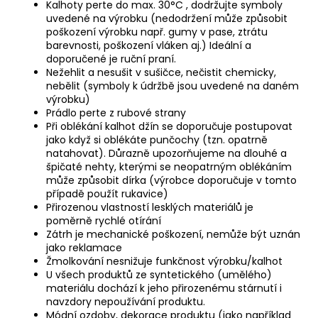
Kalhoty perte do max. 30°C , dodržujte symboly
uvedené na výrobku (nedodržení může způsobit
poškození výrobku např. gumy v pase, ztrátu
barevnosti, poškození vláken aj.) Ideální a
doporučené je ruční praní.
Nežehlit a nesušit v sušičce, nečistit chemicky,
nebělit (symboly k údržbě jsou uvedené na daném
výrobku)
Prádlo perte z rubové strany
Při oblékání kalhot džín se doporučuje postupovat
jako když si oblékáte punčochy (tzn. opatrně
natahovat). Důrazně upozorňujeme na dlouhé a
špičaté nehty, kterými se neopatrným oblékáním
může způsobit dírka (výrobce doporučuje v tomto
případě použít rukavice)
Přirozenou vlastností lesklých materiálů je
poměrně rychlé otírání
Zátrh je mechanické poškození, nemůže být uznán
jako reklamace
Žmolkování nesnižuje funkčnost výrobku/kalhot
U všech produktů ze syntetického (umělého)
materiálu dochází k jeho přirozenému stárnutí i
navzdory nepoužívání produktu.
Módní ozdoby, dekorace produktu (jako například