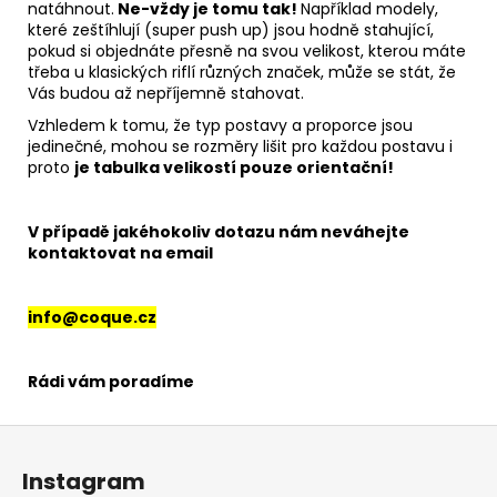
natáhnout.
Ne-vždy je tomu tak!
Například modely,
které zeštíhlují (super push up) jsou hodně stahující,
pokud si objednáte přesně na svou velikost, kterou máte
třeba u klasických riflí různých značek, může se stát, že
Vás budou až nepříjemně stahovat.
Vzhledem k tomu, že typ postavy a proporce jsou
jedinečné, mohou se rozměry lišit pro každou postavu i
proto
je tabulka velikostí pouze orientační!
V případě jakéhokoliv dotazu nám neváhejte
kontaktovat na email
info@coque.cz
Rádi vám poradíme
Z
á
Instagram
p