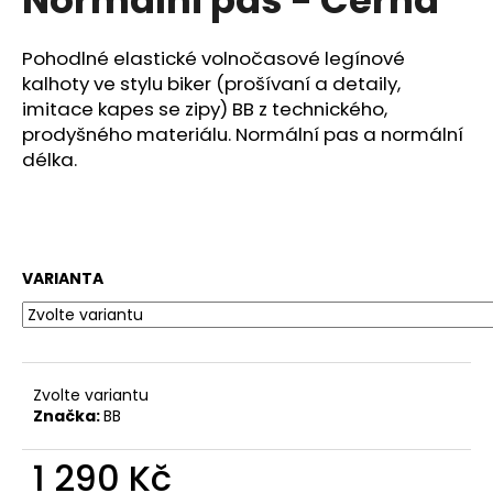
č
u
j
Pohodlné elastické volnočasové legínové
e
kalhoty ve stylu biker (prošívaní a detaily,
m
imitace kapes se zipy) BB z technického,
e
prodyšného materiálu. Normální pas a normální
délka.
FREDDY®
DÁMSKÉ
SAKO
D.I.W.O.
SE
VARIANTA
SATÉNOVÝMI
DETAILY
-
RŮŽOVÁ
2
390
Zvolte variantu
Kč
Značka:
BB
Původně:
5
199
1 290 Kč
Kč