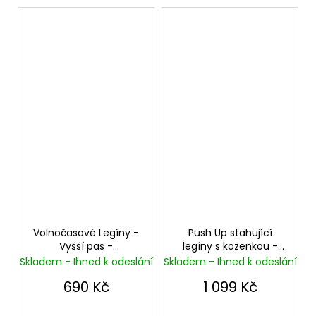
Volnočasové Legíny -
Push Up stahující
Vyšší pas -
legíny s koženkou -
Superskinny - Černé
Vysoký pas - Skinny -
Skladem - Ihned k odeslání
Skladem - Ihned k odeslání
(lehce zateplené)
Černé
690 Kč
1 099 Kč