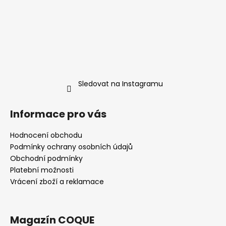
v
ý
p
i
s
u
Sledovat na Instagramu
Informace pro vás
Hodnocení obchodu
Podmínky ochrany osobních údajů
Obchodní podmínky
Platební možnosti
Vrácení zboží a reklamace
Magazín COQUE