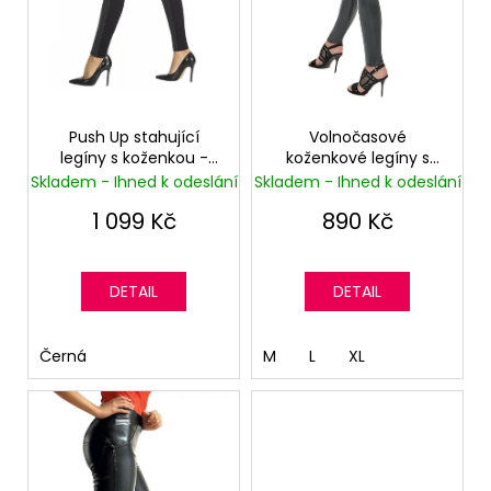
d
ů
a
u
j
k
í
t
t
ů
?
Push Up stahující
Volnočasové
legíny s koženkou -
koženkové legíny s
Vysoký pas - Skinny -
kapsami - Vyšší pas -
Skladem - Ihned k odeslání
Skladem - Ihned k odeslání
Černé
Superskinny - Černé
1 099 Kč
890 Kč
HLEDAT
DETAIL
DETAIL
D
Černá
M
L
XL
o
p
o
r
u