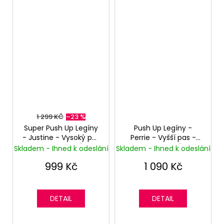
1 299 KČ
–23 %
Super Push Up Legíny
Push Up Legíny -
- Justine - Vysoký pas
Perrie - Vyšší pas -
- Superskinny - Černé
Superskinny - Černé
Skladem - Ihned k odeslání
Skladem - Ihned k odeslání
999 Kč
1 090 Kč
DETAIL
DETAIL