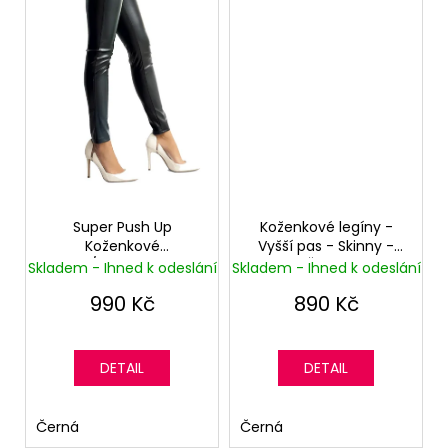
č
u
j
e
m
e
DÁMSKÝ
KOŽENÝ
BATŮŽEK
FRANCESCA
Super Push Up
Koženkové legíny -
VERSACE®
Koženkové
Vyšší pas - Skinny -
-
Legíny/Kalhoty - Vyšší
Černé
Skladem - Ihned k odeslání
Skladem - Ihned k odeslání
SVĚTLE
pas - Skinny - Černé
RUŽOVÁ
990 Kč
890 Kč
4
990
Kč
Původně:
DETAIL
DETAIL
11
000
Kč
Černá
Černá