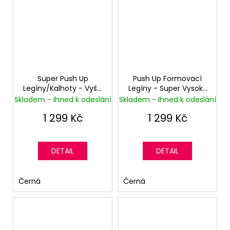
Super Push Up
Push Up Formovací
Legíny/Kalhoty - Vyšší
Legíny - Super Vysoký
pas - Skinny - Černé
pas - Superskinny -
Skladem - Ihned k odeslání
Skladem - Ihned k odeslání
Černé
1 299 Kč
1 299 Kč
DETAIL
DETAIL
Černá
Černá