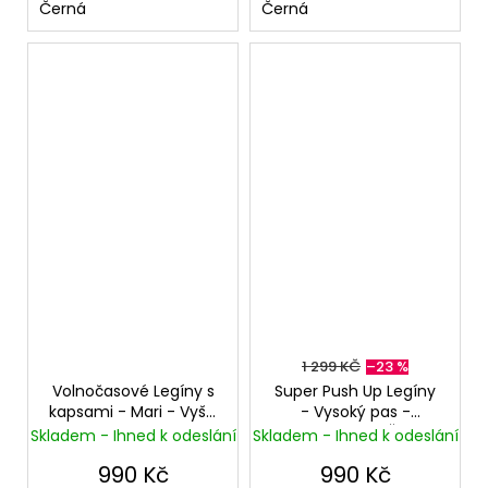
Černá
Černá
1 299 KČ
–23 %
Volnočasové Legíny s
Super Push Up Legíny
kapsami - Mari - Vyšší
- Vysoký pas -
pas - Superskinny -
Superskinny - Černé
Skladem - Ihned k odeslání
Skladem - Ihned k odeslání
Černé (lehce
990 Kč
990 Kč
zateplené)