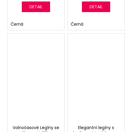
DETAIL
DETAIL
Černá
Černá
Volnočasové Legíny se
Elegantní legíny s