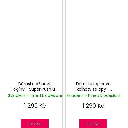
Dámské džínové
Dámské legínové
legíny - Super Push up
kalhoty se zipy -
- Normální pas -
Normální pas - Černá
Skladem - Ihned k odeslání
Skladem - Ihned k odeslání
Tmavě Modrá
1 290 Kč
1 290 Kč
DETAIL
DETAIL