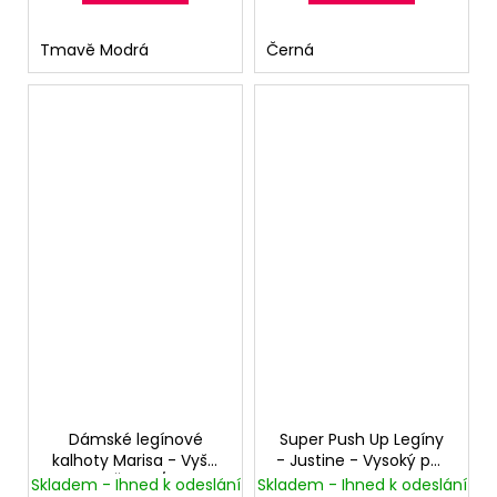
Tmavě Modrá
Černá
Dámské legínové
Super Push Up Legíny
kalhoty Marisa - Vyšší
- Justine - Vysoký pas
pas - Černá/Zlatá
- Superskinny -
Skladem - Ihned k odeslání
Skladem - Ihned k odeslání