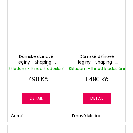
Dámské džínové
Dámské džínové
legíny - Shaping -
legíny - Shaping -
Normální pas - Černá
Normální pas - Tmavě
Skladem - Ihned k odeslání
Skladem - Ihned k odeslání
Modrá
1 490 Kč
1 490 Kč
DETAIL
DETAIL
Černá
Tmavě Modrá