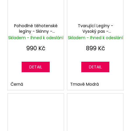
Pohodlné těhotenské
Tvarující Legíny -
legíny - Skinny -
Vysoký pas -
Černé
Superskinny - Modrá
Skladem - Ihned k odeslání
Skladem - Ihned k odeslání
Indigo (džínová)
990 Kč
899 Kč
DETAIL
DETAIL
Černá
Tmavě Modrá