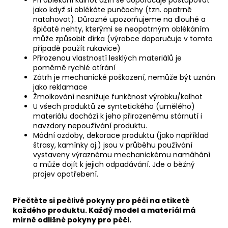
Při oblékání kalhot džín se doporučuje postupovat
jako když si oblékáte punčochy (tzn. opatrně
natahovat). Důrazně upozorňujeme na dlouhé a
špičaté nehty, kterými se neopatrným oblékáním
může způsobit dírka (výrobce doporučuje v tomto
případě použít rukavice)
Přirozenou vlastností lesklých materiálů je
poměrně rychlé otírání
Zátrh je mechanické poškození, nemůže být uznán
jako reklamace
Žmolkování nesnižuje funkčnost výrobku/kalhot
U všech produktů ze syntetického (umělého)
materiálu dochází k jeho přirozenému stárnutí i
navzdory nepoužívání produktu.
Módní ozdoby, dekorace produktu (jako například
štrasy, kamínky aj.) jsou v průběhu používání
vystaveny výraznému mechanickému namáhání
a může dojít k jejich odpadávání. Jde o běžný
projev opotřebení.
Přečtěte si pečlivě pokyny pro péči na etiketě
každého produktu. Každý model a materiál má
mírně odlišné pokyny pro péči.