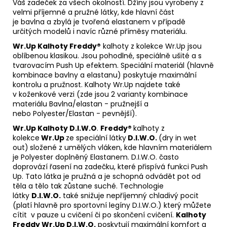
Váš zadeček za všech okolností. Džíny jsou vyrobeny z
velmi příjemné a pružné látky, kde hlavní část
je bavlna a zbylá je tvořená elastanem v případě
určitých modelů i navíc různé příměsy materiálu.
Wr.Up
Kalhoty Freddy®
kalhoty z kolekce Wr.Up jsou
oblíbenou klasikou. Jsou pohodlné, speciálně ušité a s
tvarovacím Push Up efektem. Speciální materiál (hlavně
kombinace bavlny a elastanu) poskytuje maximální
kontrolu a pružnost. Kalhoty Wr.Up najdete také
v koženkové verzi (zde jsou 2 varianty kombinace
materiálu Bavlna/elastan - pružnejší a
nebo Polyester/Elastan - pevnější).
Wr.Up Kalhoty D.I.W.O
.
Freddy®
kalhoty z
kolekce
Wr.Up
ze speciální látky
D.I.W.O.
(dry in wet
out)
složené z umělých vláken, kde hlavním materiálem
je Polyester doplněný Elastanem. D.I.W.O. často
doprovází řasení na zadečku, které přispívá funkci Push
Up. Tato látka je pružná a je schopná odvádět pot od
těla a tělo tak zůstane suché. Technologie
látky
D.I.W.O.
také snižuje nepříjemný chladivý pocit
(platí hlavně pro sportovní legíny D.I.W.O.) který můžete
cítit v pauze u cvičení či po skončení cvičení.
Kalhoty
Freddy Wr.Up D.I.W.O.
poskytují maximální komfort a