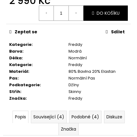
2 990 Kč
Měrná
DO KOŠÍKU
cena:
Zeptat se
Sdílet
Kategorie
:
Freddy
Barva
:
Modrá
Délka
:
Normální
Kategorie
:
Freddy
Materiál
:
80% Bavlna 20% Elastan
Pas
:
Normální Pas
Podkategorie
:
Džíny
Střih
:
Skinny
Značka
:
Freddy
Popis
Související (4)
Podobné (4)
Diskuze
Značka