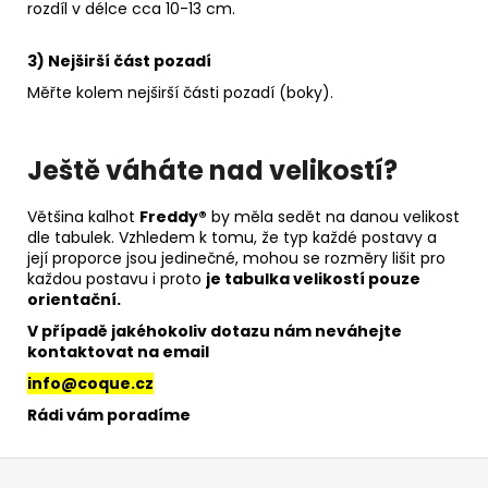
rozdíl v délce cca 10-13 cm.
3) Nejširší část pozadí
Měřte kolem nejširší části pozadí (boky).
Ještě váháte nad velikostí?
Většina kalhot
Freddy®
by měla sedět na danou velikost
dle tabulek. Vzhledem k tomu, že typ každé postavy a
její proporce jsou jedinečné, mohou se rozměry lišit pro
každou postavu i proto
je tabulka velikostí pouze
orientační.
V případě jakéhokoliv dotazu nám neváhejte
kontaktovat na email
info@coque.cz
Rádi vám poradíme
Z