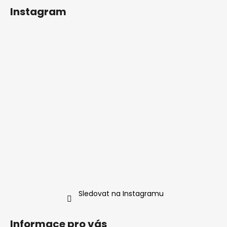
á
Instagram
p
a
t
í
Sledovat na Instagramu
Informace pro vás