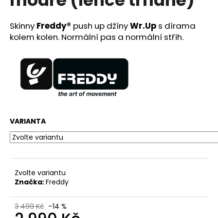
č
u
j
Skinny
Freddy®
push up džíny
Wr.Up
s dírama
e
kolem kolen.
Normální pas a normální střih.
m
e
FREDDY®
DÁMSKÉ
SAKO
D.I.W.O.
SE
VARIANTA
SATÉNOVÝMI
DETAILY
-
RŮŽOVÁ
2
390
Zvolte variantu
Kč
Značka:
Freddy
Původně:
5
199
3 499 Kč
–14 %
Kč