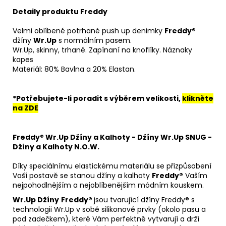
Detaily produktu Freddy
Velmi oblíbené potrhané push up denimky
Freddy®
džíny
Wr.Up
s normálním pasem.
Wr.Up, skinny, trhané.
Zapínaní na knoflíky.
Náznaky
kapes
Materiál: 80% Bavlna a 20% Elastan.
*Potřebujete-li poradit s výběrem velikosti,
klikněte
na ZDE
Freddy® Wr.Up Džíny a Kalhoty - Džíny Wr.Up SNUG -
Džíny a Kalhoty N.O.W.
Díky speciálnímu elastickému materiálu se přizpůsobení
Vaší postavě se stanou džíny a kalhoty
Freddy®
Vaším
nejpohodlnějším a nejoblíbenějším módním kouskem.
Wr.Up Džíny
Freddy®
jsou tvarující džíny Freddy® s
technologii Wr.Up v sobě silikonové prvky (okolo pasu a
pod zadečkem), které Vám perfektně vytvarují a drží