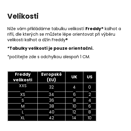
Velikosti
Níže vám přikládáme tabulku velikostí
Freddy®
kalhot a
riflí, dle kterých se můžete lépe orientovat při výběru
velikosti kalhot a džín Freddy®
*Tabulky velikostí je pouze orientační.
*počítejte zde s odchylkou alespoň 1 CM.
Freddy
Evropské
UK
US
velikosti
(EU)
XXS
32
4
0
XS
34
6
2
S
36
8
4
M
38
10
6
L
40
12
8
XL
42
14
10