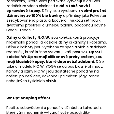
zadečkem), které Vám perfektně vytvarují a drží Váš
zadeček za všech okolností a
dále také nově i
opravdové kapsy
. Džíny jsou vyrobeny
z velmi pružné
džínoviny ze 100% bio bavlny
a příměsy jako Polyester
z recyklovaného plastu či Ecovero™ viskózu šetrnou k
životnímu prostředí a umělou tkaninu podobnou bavlně
Lyocell Tencel™.
Džíny a Kalhoty N.O.W.
jsou
kolekcí, která propojuje
maximální pohodlí a klasické džíny či kalhoty s kapsama.
Džíny a kalhoty jsou vyraběny ze speciálních elastických
materiál§, které krásné vytvarují Vaši postavu.
Oproti
kolekci Wr.Up nemají silikonové prvky ovšem jsou
mají klasické kapsy, které doprovází zdobení
. Dále
také u modelu N.O.W. YOGA se dá pas krásné ohrnout.
Kalhoty a džíny N.O.W.
j
sou dostatečně pohodlné na
nošení po celý den, dokonce i při cvičení jógy, tance
nebo jiných fyzických aktivit.
Wr.Up® Shaping effect
Pociťte sebevědomí a pohodlí v džínách a kalhotách,
které vám nádherně vytvarují vaše pozadí díky