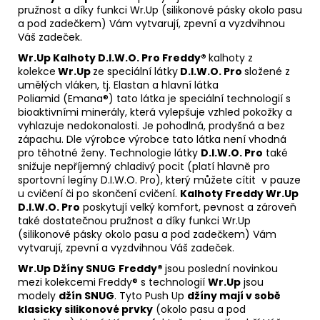
pružnost a díky funkci Wr.Up (silikonové pásky okolo pasu
a pod zadečkem) Vám vytvarují, zpevní a vyzdvihnou
Váš zadeček.
Wr.Up Kalhoty D.I.W.O
. Pro Freddy®
kalhoty z
kolekce
Wr.Up
ze speciální látky
D.I.W.O. Pro
složené z
umělých vláken, tj. Elastan a hlavní látka
Poliamid (Emana®) tato látka je speciální technologií s
bioaktivními minerály, která vylepšuje vzhled pokožky a
vyhlazuje nedokonalosti. Je pohodlná, prodyšná a bez
zápachu. Dle výrobce výrobce tato látka není vhodná
pro těhotné ženy. Technologie látky
D.I.W.O. Pro
také
snižuje nepříjemný chladivý pocit (platí hlavně pro
sportovní legíny D.I.W.O. Pro), který můžete cítit v pauze
u cvičení či po skončení cvičení.
Kalhoty Freddy Wr.Up
D.I.W.O. Pro
poskytují velký komfort, pevnost a zároveň
také dostatečnou pružnost a díky funkci Wr.Up
(silikonové pásky okolo pasu a pod zadečkem) Vám
vytvarují, zpevní a vyzdvihnou Váš zadeček.
Wr.Up Džíny SNUG
Freddy®
jsou poslední novinkou
mezi kolekcemi Freddy® s technologií
Wr.Up
jsou
modely
džín SNUG
. Tyto Push Up
džíny mají v sobě
klasicky silikonové prvky
(okolo pasu a pod