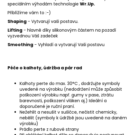
speciálním výhodám technologie
Wr.Up.
Přiblížíme vám to :-)
Shaping
- Vytvarují vaši postavu.
Lifting
- hlavně díky silikonovým částem na pozadí
vyzvednou Váš zadeček
Smoothing
- Vyhladí a vytvarují Vaši postavu
Péče o kalhoty, údržba a pár rad
Kalhoty perte do max. 30°C , dodržujte symboly
uvedené na výrobku (nedodržení může způsobit
poškození výrobku např. gumy v pase, ztrátu
barevnosti, poškození vláken aj.) Ideální a
doporučené je ruční praní.
Nežehlit a nesušit v sušičce, nečistit chemicky,
nebělit (symboly k údržbě jsou uvedené na daném
výrobku)
Prádlo perte z rubové strany