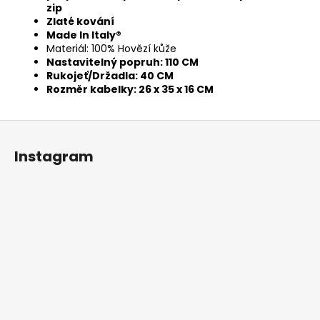
zip
Zlaté kování
Made In Italy®
Materiál: 100% Hovězí kůže
Nastavitelný popruh: 110 CM
Rukojeť/Držadla: 40 CM
Rozměr kabelky: 26 x 35 x 16 CM
Z
á
Instagram
p
a
t
í