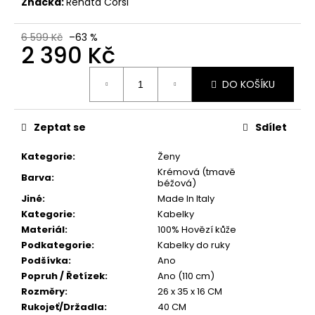
Značka:
Renata Corsi
299
Kč
6 599 Kč
–63 %
2 390 Kč
Měrná
DO KOŠÍKU
cena:
Zeptat se
Sdílet
Kategorie
:
Ženy
Krémová (tmavě
Barva
:
béžová)
Jiné
:
Made In Italy
Kategorie
:
Kabelky
Materiál
:
100% Hovězí kůže
Podkategorie
:
Kabelky do ruky
Podšívka
:
Ano
Popruh / Řetízek
:
Ano (110 cm)
Rozměry
:
26 x 35 x 16 CM
Rukojeť/Držadla
:
40 CM