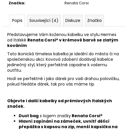
Značka
:
Renata Corsi
Popis
Související (4)
Diskuze
Značka
Představujeme Vám koženou kabelku ve stylu Hermes
od Italské
Renata Corsi® v krémové barvě se zlatým
kováním
Tato ikonická timeless kabelka je ideální do města či na
společenskou akci. Kovová zdobení dodávají kabelce
jedinečný styl, který perfektně zapadne k vašemu
outfitu.
Hodí se perfektně i jako dárek pro vaši drahou polovičku,
pokud hledáte dárek, tak pro vás máme tip.
Objevte i další kabelky od prémiových Italských
značek.
Dust bag
s logem značky
Renata Corsi®
Hlavní zapínání na zámeček, uvnitř dělící
přepážka s kapsou na zip, menší kapsička na