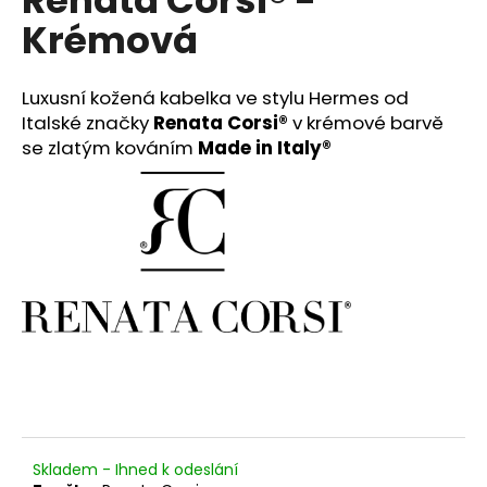
č
u
Krémová
j
e
m
Luxusní kožená kabelka ve stylu Hermes od
e
Italské značky
Renata Corsi®
v krémové barvě
se zlatým kováním
Made in Italy®
DŽÍNY
FREDDY®
WR.UP
-
SUPERSKINNY
-
NORMÁLNÍ
PAS
-
TMAVĚ
MODRÁ
2
599
Kč
Původně:
Skladem - Ihned k odeslání
3