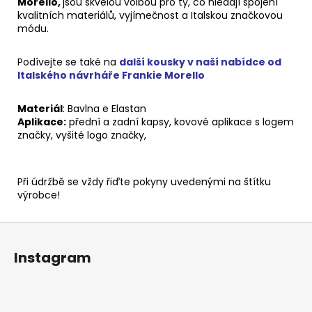
Morello,
jsou skvělou volbou pro ty, co hledají spojení
kvalitních materiálů, vyjímečnost a Italskou značkovou
módu.
Podívejte se také na
další kousky v naší nabídce od
Italského návrháře Frankie Morello
Materiál
: Bavlna e Elastan
Aplikace
:
přední a zadní kapsy, kovové aplikace s logem
značky,
vyšité logo značky,
Při údržbě se vždy řiďte pokyny uvedenými na štítku
výrobce!
Z
á
Instagram
p
a
t