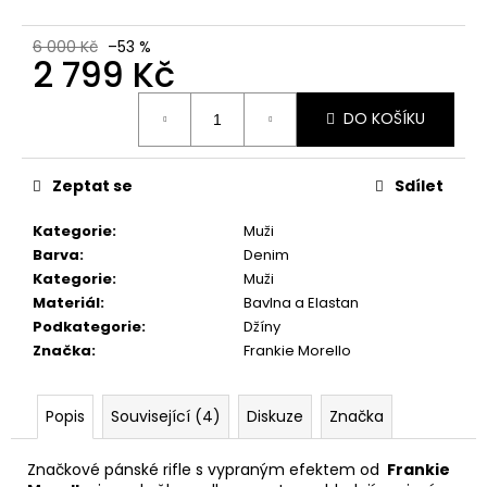
6 000 Kč
–53 %
2 799 Kč
Měrná
DO KOŠÍKU
cena:
Zeptat se
Sdílet
Kategorie
:
Muži
Barva
:
Denim
Kategorie
:
Muži
Materiál
:
Bavlna a Elastan
Podkategorie
:
Džíny
Značka
:
Frankie Morello
Popis
Související (4)
Diskuze
Značka
Značkové pánské rifle s vypraným efektem od
Frankie