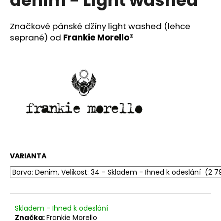
č
u
j
Značkové pánské džíny light washed (lehce
e
seprané) od
Frankie Morello®
m
e
DÁMSKÝ
KOŽENÝ
BATŮŽEK
FRANCESCA
VERSACE®
-
SVĚTLE
RUŽOVÁ
VARIANTA
4
990
Kč
Původně:
11
000
Kč
Skladem - Ihned k odeslání
Značka:
Frankie Morello