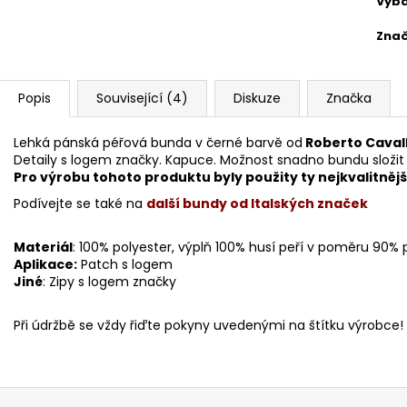
Vyba
Zna
Popis
Související (4)
Diskuze
Značka
Lehká pánská péřová bunda v černé barvě od
Roberto Caval
Detaily s logem značky. Kapuce. Možnost snadno bundu složit (v
Pro výrobu tohoto produktu byly použity ty nejkvalitnějš
Podívejte se také na
další bundy od Italských značek
Materiál
: 100% polyester, výplň 100% husí peří v poměru 90% 
Aplikace
:
Patch s logem
Jiné
: Zipy s logem značky
Při údržbě se vždy řiďte pokyny uvedenými na štítku výrobce!