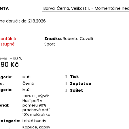
NY - ŠEDÁ
ANTA
 Kč
e doručit do:
21.8.2026
entálně
Značka:
Roberto Cavalli
stupné
Sport
9 Kč
–40 %
590 Kč
ná
:
Tisk
gorie
:
Muži
va
:
Černá
Zeptat se
gorie
:
Muži
Sdílet
100% PL, Výplň:
Husí peří v
riál
:
poměru 90%
prachové peří
10% malá pírka
ategorie
:
Lehké bundy
Kapuce, kapsy