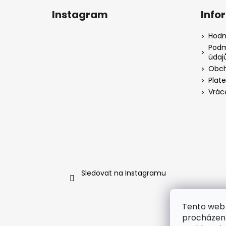
á
Instagram
Info
p
a
Hodn
t
Podm
údaj
í
Obch
Plat
Vrác
Sledovat na Instagramu
Tento web 
procházení