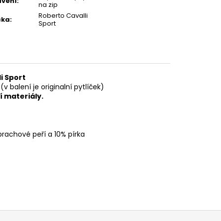
vení
:
na zip
Roberto Cavalli
čka
:
Sport
li
Sport
 balení je originalní pytlíček)
í materiály.
prachové peří a 10% pírka