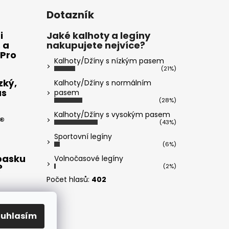
Dotazník
i
Jaké kalhoty a legíny
 a
nakupujete nejvíce?
 Pro
Kalhoty/Džíny s nízkým pasem
(21%)
zký,
Kalhoty/Džíny s normálním
ás
pasem
(28%)
Kalhoty/Džíny s vysokým pasem
®
(43%)
Sportovní legíny
(6%)
opasku
Volnočasové legíny
?
(2%)
Počet hlasů:
402
t a
ouhlasím