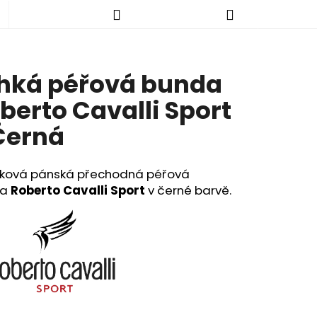
Hledat
Nákupní
hká péřová bunda
košík
berto Cavalli Sport
Černá
ková pánská přechodná péřová
da
Roberto Cavalli Sport
v černé barvě.
KALHOTY - NORMÁLNÍ