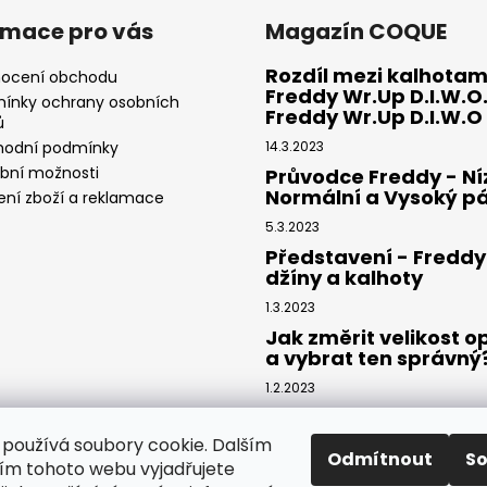
rmace pro vás
Magazín COQUE
Rozdíl mezi kalhotam
ocení obchodu
Freddy Wr.Up D.I.W.O.
ínky ochrany osobních
Freddy Wr.Up D.I.W.O
ů
odní podmínky
14.3.2023
ební možnosti
Průvodce Freddy - Ní
Normální a Vysoký p
ení zboží a reklamace
5.3.2023
Představení - Freddy
džíny a kalhoty
1.3.2023
Jak změrit velikost 
a vybrat ten správný
1.2.2023
Průvodce kalhotami
Freddy® - Délka kalho
používá soubory cookie. Dalším
riflí Freddy®
Odmítnout
S
m tohoto webu vyjadřujete