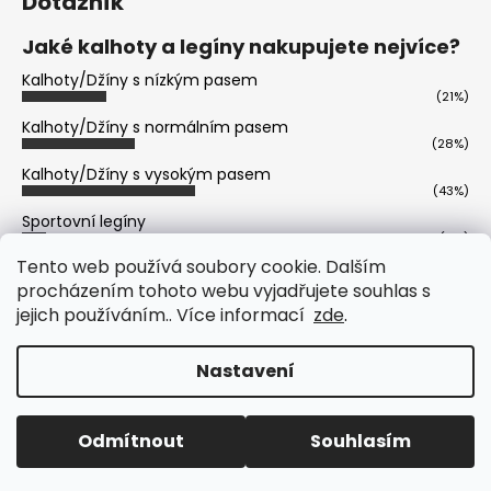
Dotazník
Jaké kalhoty a legíny nakupujete nejvíce?
Kalhoty/Džíny s nízkým pasem
(21%)
Kalhoty/Džíny s normálním pasem
(28%)
Kalhoty/Džíny s vysokým pasem
(43%)
Sportovní legíny
(6%)
Tento web používá soubory cookie. Dalším
Volnočasové legíny
(2%)
procházením tohoto webu vyjadřujete souhlas s
jejich používáním.. Více informací
zde
.
Počet hlasů:
402
Vytvořil Shoptet
Nastavení
Copyright 2026
Prémiová Italská Móda - Freddy,
Trussardi, Versace, Michael Kors, Karl Lagerfeld
.
Odmítnout
Souhlasím
Všechna práva vyhrazena.
Upravit nastavení cookies