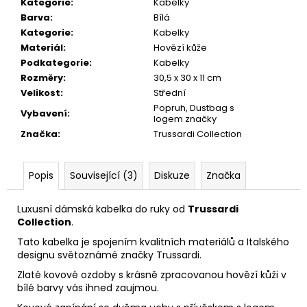
Kategorie
:
Kabelky
299
Kč
Barva
:
Bílá
Kategorie
:
Kabelky
Materiál
:
Hovězí kůže
Podkategorie
:
Kabelky
Rozměry
:
30,5 x 30 x 11 cm
Velikost
:
Střední
Popruh, Dustbag s
Vybavení
:
logem značky
Značka
:
Trussardi Collection
Popis
Související (3)
Diskuze
Značka
Luxusní dámská kabelka do ruky od
Trussardi
Collection
.
Tato kabelka je spojením kvalitních materiálů a Italského
designu světoznámé značky Trussardi.
Zlaté kovové ozdoby s krásně zpracovanou hovězí kůži v
bílé barvy vás ihned zaujmou.