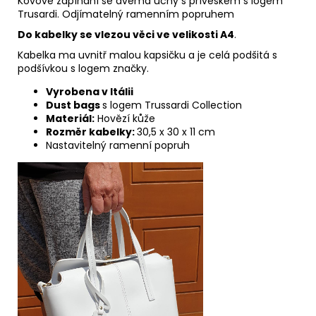
Kovové zapínání se dvěma uchy s přívěskem s logem
Trusardi. Odjímatelný ramenním popruhem
Do kabelky se vlezou věci ve velikosti A4
.
Kabelka ma uvnitř malou kapsičku a je celá podšitá s
podšívkou s logem značky.
Vyrobena v Itálii
Dust bags
s logem Trussardi Collection
Materiál:
Hovězí kůže
Rozměr kabelky:
30,5 x 30 x 11 cm
Nastavitelný ramenní popruh