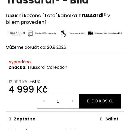
č
u
j
Luxusní kožená "Tote" kabelka
Trussardi®
v
e
bílem provedení
m
e
Můžeme doručit do:
20.8.2026
DŽÍNY
FREDDY®
WR.UP
Vyprodáno
-
Značka:
Trussardi Collection
SUPERSKINNY
-
NORMÁLNÍ
12 999 Kč
–61 %
PAS
4 999 Kč
-
TMAVĚ
Měrná
MODRÁ
DO KOŠÍKU
cena:
2
599
Kč
Zeptat se
Sdílet
Původně:
3