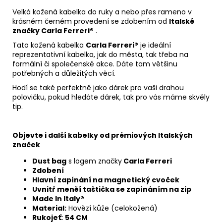
Velká kožená kabelka do ruky a nebo přes rameno v
krásném černém provedení se zdobením od
Italské
značky Carla Ferreri
®
.
Tato kožená kabelka
Carla Ferreri®
je ideální
reprezentativní kabelka, jak do města, tak třeba na
formální či společenské akce. Dáte tam většinu
potřebných a důležitých věcí.
Hodí se také perfektně jako dárek pro vaši drahou
polovičku, pokud hledáte dárek, tak pro vás máme skvěly
tip.
Objevte i další kabelky od prémiových Italských
značek
Dust bag
s logem značky
Carla Ferreri
Zdobení
Hlavní zapínání na magnetický cvoček
Uvnitř meněí taštička se zapínáním na zip
Made In Italy®
Material:
Hovězí kůže (celokožená)
Rukojeť:
54 CM