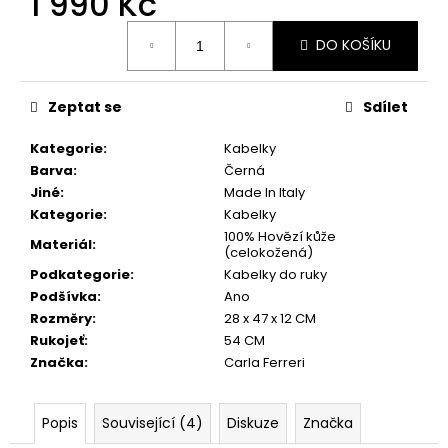
1 990 Kč
Měrná
DO KOŠÍKU
cena:
Zeptat se
Sdílet
Kategorie
:
Kabelky
Barva
:
Černá
Jiné
:
Made In Italy
Kategorie
:
Kabelky
100% Hovězí kůže
Materiál
:
(celokožená)
Podkategorie
:
Kabelky do ruky
Podšívka
:
Ano
Rozměry
:
28 x 47 x 12 CM
Rukojeť
:
54 CM
Značka
:
Carla Ferreri
Popis
Související (4)
Diskuze
Značka