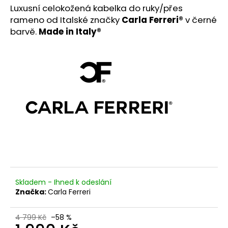
č
Luxusní celokožená kabelka do ruky/přes
u
rameno od Italské značky
Carla Ferreri®
v černé
j
barvě.
Made in Italy®
e
m
e
FREDDY®
DÁMSKÉ
SAKO
D.I.W.O.
SE
SATÉNOVÝMI
DETAILY
-
RŮŽOVÁ
2
390
Skladem - Ihned k odeslání
Kč
Značka:
Carla Ferreri
Původně:
5
199
4 799 Kč
–58 %
Kč