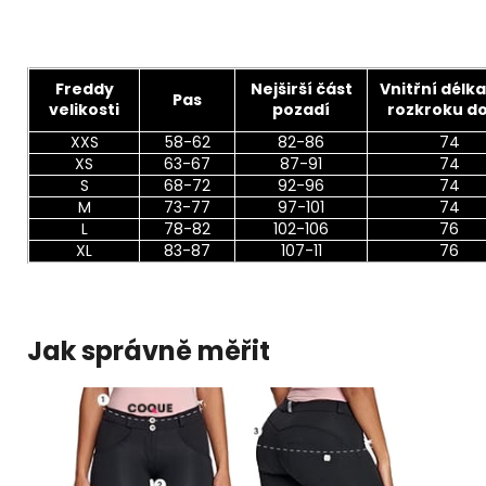
Freddy
Nejširší část
Vnitřní délka
Pas
velikosti
pozadí
rozkroku do
XXS
58-62
82-86
74
XS
63-67
87-91
74
S
68-72
92-96
74
M
73-77
97-101
74
L
78-82
102-106
76
XL
83-87
107-11
76
Jak správně měřit