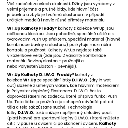
Váš zadeček za všech okolností. Džíny jsou vyrobeny z
velmi příjemné a pružné látky, kde hlavní část
je bavlna a zbylá je tvořená elastanem v případě
určitých modelů i navíc různé příměsy materiálu.
Wr.Up
Kalhoty Freddy®
kalhoty z kolekce Wr.Up jsou
oblíbenou klasikou. Jsou pohodlné, speciálně ušité a s
tvarovacím Push Up efektem. Speciální materiál (hlavně
kombinace bavlny a elastanu) poskytuje maximální
kontrolu a pružnost. Kalhoty Wr.Up najdete také
v koženkové verzi (zde jsou 2 varianty kombinace
materiálu Bavlna/elastan - pružnejší a
nebo Polyester/Elastan - pevnější).
Wr.Up Kalhoty D.I.W.O
.
Freddy®
kalhoty z
kolekce
Wr.Up
ze speciální látky
D.I.W.O.
(dry in wet
out)
složené z umělých vláken, kde hlavním materiálem
je Polyester doplněný Elastanem. D.I.W.O. často
doprovází řasení na zadečku, které přispívá funkci Push
Up. Tato látka je pružná a je schopná odvádět pot od
těla a tělo tak zůstane suché. Technologie
látky
D.I.W.O.
také snižuje nepříjemný chladivý pocit
(platí hlavně pro sportovní legíny D.I.W.O.) který můžete
cítit v pauze u cvičení či po skončení cvičení.
Kalhoty