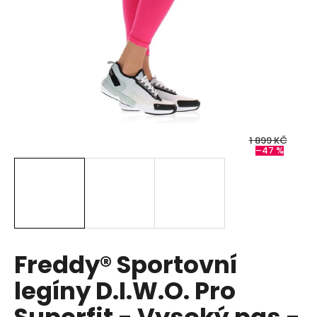
a
j
í
t
?
1 899 KČ
–47 %
HLEDAT
D
o
p
Freddy® Sportovní
o
legíny D.I.W.O. Pro
r
u
Superfit - Vysoký pas -