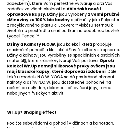
zadečkem), které Vám perfektně vytvarují a drží Váš
zadeček za všech okolností a
dále také nově i
opravdové kapsy
. Džíny jsou vyrobeny
z velmi pružné
džínoviny ze 100% bio bavlny
a příměsy jako Polyester
z recyklovaného plastu či Ecovero™ viskózu šetrnou k
životnímu prostředí a umělou tkaninu podobnou bavlně
Lyocell Tencel™.
Džíny a Kalhoty N.O.W.
jsou
kolekcí, která propojuje
maximální pohodlí a klasické džíny či kalhoty s kapsama.
Džíny a kalhoty jsou vyraběny ze speciálních elastických
materiál§, které krásné vytvarují Vaši postavu.
Oproti
kolekci Wr.Up nemají silikonové prvky ovšem jsou
mají klasické kapsy, které doprovází zdobení
. Dále
také u modelu N.O.W. YOGA se dá pas krásné ohrnout.
Kalhoty a džíny N.O.W.
j
sou dostatečně pohodlné na
nošení po celý den, dokonce i při cvičení jógy, tance
nebo jiných fyzických aktivit.
Wr.Up® Shaping effect
Pociťte sebevědomí a pohodlí v džínách a kalhotách,