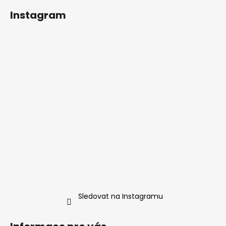
á
Instagram
p
a
t
í
Sledovat na Instagramu