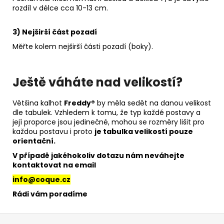
rozdíl v délce cca 10-13 cm.
3) Nejširší část pozadí
Měřte kolem nejširší části pozadí (boky).
Ještě váháte nad velikostí?
Většina kalhot
Freddy®
by měla sedět na danou velikost
dle tabulek. Vzhledem k tomu, že typ každé postavy a
její proporce jsou jedinečné, mohou se rozměry lišit pro
každou postavu i proto
je tabulka velikostí pouze
orientační.
V případě jakéhokoliv dotazu nám neváhejte
kontaktovat na email
info@coque.cz
Rádi vám poradíme
Z