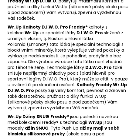
Freddy Wr.Up D.I.W.O.
poskytují maximální komfort a
pružnost a díky funkci Wr.Up (silikonové pásky okolo pasu
a pod zadečkem) Vám vytvarují, zpevní a vyzdvihnou
Váš zadeček.
Wr.Up Kalhoty D.I.W.O
. Pro Freddy®
kalhoty z
kolekce
Wr.Up
ze speciální látky
D.I.W.O. Pro
složené z
umělých vláken, tj. Elastan a hlavní látka
Poliamid (Emana®) tato látka je speciální technologií s
bioaktivními minerály, která vylepšuje vzhled pokožky a
vyhlazuje nedokonalosti. Je pohodlná, prodyšná a bez
zápachu. Dle výrobce výrobce tato látka není vhodná
pro těhotné ženy. Technologie látky
D.I.W.O. Pro
také
snižuje nepříjemný chladivý pocit (platí hlavně pro
sportovní legíny D.I.W.O. Pro), který můžete cítit v pauze
u cvičení či po skončení cvičení.
Kalhoty Freddy Wr.Up
D.I.W.O. Pro
poskytují velký komfort, pevnost a zároveň
také dostatečnou pružnost a díky funkci Wr.Up
(silikonové pásky okolo pasu a pod zadečkem) Vám
vytvarují, zpevní a vyzdvihnou Váš zadeček.
Wr.Up Džíny SNUG
Freddy®
jsou poslední novinkou
mezi kolekcemi Freddy® s technologií
Wr.Up
jsou
modely
džín SNUG
. Tyto Push Up
džíny mají v sobě
klasicky silikonové prvky
(okolo pasu a pod