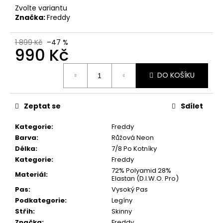
Zvolte variantu
Značka:
Freddy
1 899 Kč
–47 %
990 Kč
Měrná
DO KOŠÍKU
cena:
Zeptat se
Sdílet
Kategorie
:
Freddy
Barva
:
Růžová Neon
Délka
:
7/8 Po Kotníky
Kategorie
:
Freddy
72% Polyamid 28%
Materiál
:
Elastan (D.I.W.O. Pro)
Pas
:
Vysoký Pas
Podkategorie
:
Legíny
Střih
:
Skinny
Značka
:
Freddy