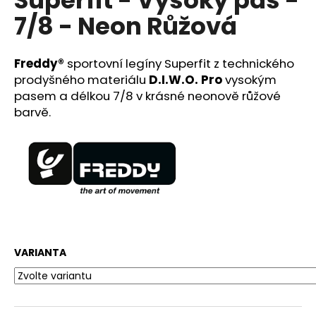
č
u
7/8 - Neon Růžová
j
e
m
Freddy®
sportovní legíny Superfit z technického
e
prodyšného materiálu
D.I.W.O.
Pro
vysokým
pasem a délkou 7/8
v krásné neonově růžové
barvě.
PLETENÝ
PLÁŽOVÝ
KOŠÍK/KABELKA
SOFIA
CARDONI®
-
ŽLUTÁ/HNĚDÁ/BÍLÁ
890
Kč
Původně:
2
VARIANTA
599
Kč