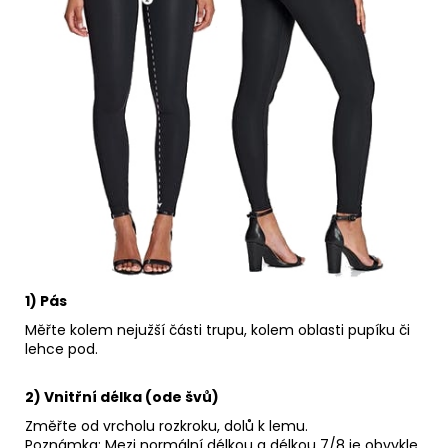
1) Pás
Měřte kolem nejužší části trupu, kolem oblasti pupíku či
lehce pod.
2) Vnitřní délka (ode švů)
Změřte od vrcholu rozkroku, dolů k lemu.
Poznámka: Mezi normální délkou a délkou 7/8 je obvykle