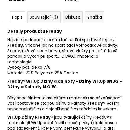
Popis
Související (3)
Diskuze
Značka
Detaily produktu Freddy
Nejvíce padnoucí a perfektně sedící sportovní legíny
Freddy.
Vhodné jak na sport tak i volnočasové aktivity.
Skinny, ružová neon barva, sítové vložky pro ještě lepší
pohodlí a výkon při sportu. D.I.W.O. materiál a
technologie.
Vysoký pas, délka 7/8
Materiál: 72% Polyamid 28% Elastan
Freddy® Wr.Up Džíny a Kalhoty - Džíny Wr.Up SNUG -
Džíny a Kalhoty N.O.W.
Díky speciálnímu elastickému materiálu se přizpůsobení
Vaší postavě se stanou džíny a kalhoty
Freddy®
Vaším
nejpohodlnějším a nejoblíbenějším módním kouskem.
Wr.Up Džíny
Freddy®
jsou tvarující džíny Freddy® s
technologii Wr.Up v sobě silikonové prvky (okolo pasu a
pod zadečkem), které Vám perfektně vytvarují a drží