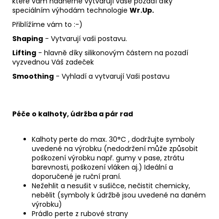
které vám nádherně vytvarují vaše pozadí díky
speciálním výhodám technologie
Wr.Up.
Přiblížíme vám to :-)
Shaping
- Vytvarují vaši postavu.
Lifting
- hlavně díky silikonovým částem na pozadí
vyzvednou Váš zadeček
Smoothing
- Vyhladí a vytvarují Vaši postavu
Péče o kalhoty, údržba a pár rad
Kalhoty perte do max. 30°C , dodržujte symboly
uvedené na výrobku (nedodržení může způsobit
poškození výrobku např. gumy v pase, ztrátu
barevnosti, poškození vláken aj.) Ideální a
doporučené je ruční praní.
Nežehlit a nesušit v sušičce, nečistit chemicky,
nebělit (symboly k údržbě jsou uvedené na daném
výrobku)
Prádlo perte z rubové strany