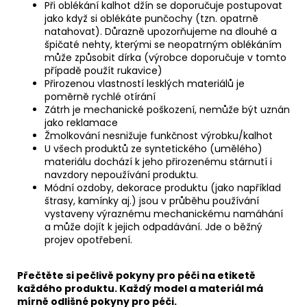
Při oblékání kalhot džín se doporučuje postupovat
jako když si oblékáte punčochy (tzn. opatrně
natahovat). Důrazně upozorňujeme na dlouhé a
špičaté nehty, kterými se neopatrným oblékáním
může způsobit dírka (výrobce doporučuje v tomto
případě použít rukavice)
Přirozenou vlastností lesklých materiálů je
poměrně rychlé otírání
Zátrh je mechanické poškození, nemůže být uznán
jako reklamace
Žmolkování nesnižuje funkčnost výrobku/kalhot
U všech produktů ze syntetického (umělého)
materiálu dochází k jeho přirozenému stárnutí i
navzdory nepoužívání produktu.
Módní ozdoby, dekorace produktu (jako například
štrasy, kamínky aj.) jsou v průběhu používání
vystaveny výraznému mechanickému namáhání
a může dojít k jejich odpadávání. Jde o běžný
projev opotřebení.
Přečtěte si pečlivě pokyny pro péči na etiketě
každého produktu. Každý model a materiál má
mírně odlišné pokyny pro péči.