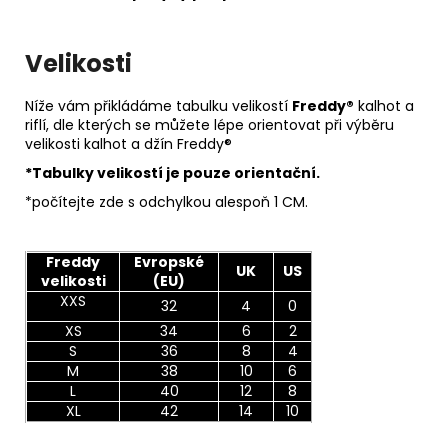
Velikosti
Níže vám přikládáme tabulku velikostí
Freddy®
kalhot a
riflí, dle kterých se můžete lépe orientovat při výběru
velikosti kalhot a džín Freddy®
*Tabulky velikostí je pouze orientační.
*počítejte zde s odchylkou alespoň 1 CM.
Freddy
Evropské
UK
US
velikosti
(EU)
XXS
32
4
0
XS
34
6
2
S
36
8
4
M
38
10
6
L
40
12
8
XL
42
14
10