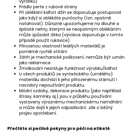
výrobku)
Prádlo perte z rubové strany
Při oblékání kalhot džín se doporučuje postupovat
jako když si oblékáte punčochy (tzn. opatrně
natahovat). Důrazně upozorňujeme na dlouhé a
špičaté nehty, kterými se neopatrným oblékáním
může způsobit dírka (výrobce doporučuje v tomto
případě použít rukavice)
Přirozenou vlastností lesklých materiálů je
poměrně rychlé otírání
Zátrh je mechanické poškození, nemůže být uznán
jako reklamace
Žmolkování nesnižuje funkčnost výrobku/kalhot
U všech produktů ze syntetického (umělého)
materiálu dochází k jeho přirozenému stárnutí i
navzdory nepoužívání produktu.
Módní ozdoby, dekorace produktu (jako například
štrasy, kamínky aj.) jsou v průběhu používání
vystaveny výraznému mechanickému namáhání
a může dojít k jejich odpadávání. Jde o běžný
projev opotřebení.
Přečtěte si pečlivě pokyny pro péči na etiketě