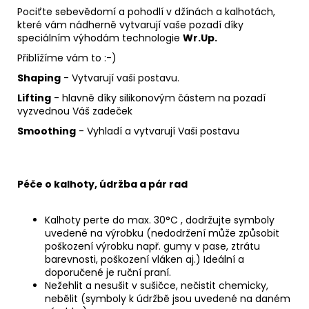
Pociťte sebevědomí a pohodlí v džínách a kalhotách,
které vám nádherně vytvarují vaše pozadí díky
speciálním výhodám technologie
Wr.Up.
Přiblížíme vám to :-)
Shaping
- Vytvarují vaši postavu.
Lifting
- hlavně díky silikonovým částem na pozadí
vyzvednou Váš zadeček
Smoothing
- Vyhladí a vytvarují Vaši postavu
Péče o kalhoty, údržba a pár rad
Kalhoty perte do max. 30°C , dodržujte symboly
uvedené na výrobku (nedodržení může způsobit
poškození výrobku např. gumy v pase, ztrátu
barevnosti, poškození vláken aj.) Ideální a
doporučené je ruční praní.
Nežehlit a nesušit v sušičce, nečistit chemicky,
nebělit (symboly k údržbě jsou uvedené na daném