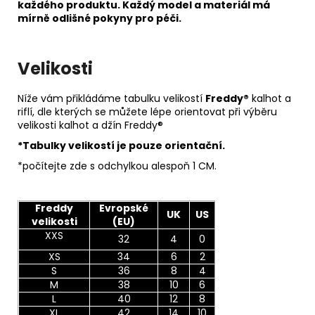
každého produktu. Každý model a materiál má
mírně odlišné pokyny pro péči.
Velikosti
Níže vám přikládáme tabulku velikostí
Freddy®
kalhot a
riflí, dle kterých se můžete lépe orientovat při výběru
velikosti kalhot a džín Freddy®
*Tabulky velikostí je pouze orientační.
*počítejte zde s odchylkou alespoň 1 CM.
Freddy
Evropské
UK
US
velikosti
(EU)
XXS
32
4
0
XS
34
6
2
S
36
8
4
M
38
10
6
L
40
12
8
XL
42
14
10