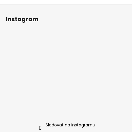
Z
á
Instagram
p
a
t
í
Sledovat na Instagramu