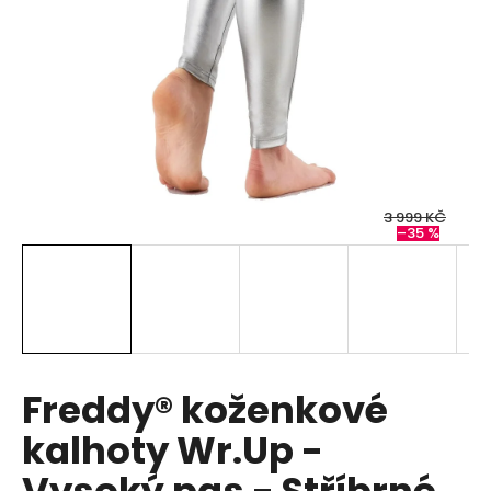
a
j
í
t
?
3 999 KČ
–35 %
HLEDAT
D
o
p
Freddy® koženkové
o
kalhoty Wr.Up -
r
u
Vysoký pas - Stříbrné