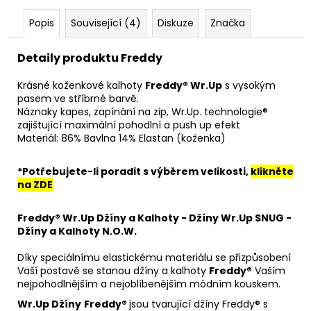
Popis
Související (4)
Diskuze
Značka
Detaily produktu Freddy
Krásné koženkové kalhoty
Freddy® Wr.Up
s vysokým
pasem ve stříbrné barvě.
Náznaky kapes, zapínání na zip, Wr.Up. technologie®
zajištující maximální pohodlní a push up efekt
Materiál: 86% Bavlna 14% Elastan (koženka)
*Potřebujete-li poradit s výběrem velikosti,
klikněte
na ZDE
Freddy® Wr.Up Džíny a Kalhoty - Džíny Wr.Up SNUG -
Džíny a Kalhoty N.O.W.
Díky speciálnímu elastickému materiálu se přizpůsobení
Vaší postavě se stanou džíny a kalhoty
Freddy®
Vaším
nejpohodlnějším a nejoblíbenějším módním kouskem.
Wr.Up Džíny
Freddy®
jsou tvarující džíny Freddy® s