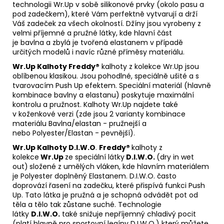
technologii Wr.Up v sobě silikonové prvky (okolo pasu a
pod zadečkem), které Vám perfektně vytvarují a drží
Váš zadeček za všech okolností. Džíny jsou vyrobeny z
velmi příjemné a pružné látky, kde hlavní část
je bavlna a zbylá je tvořená elastanem v případě
určitých modelů i navíc různé příměsy materiálu.
Wr.Up
Kalhoty Freddy®
kalhoty z kolekce Wr.Up jsou
oblíbenou klasikou. Jsou pohodlné, speciálně ušité a s
tvarovacím Push Up efektem. Speciální materiál (hlavně
kombinace bavlny a elastanu) poskytuje maximální
kontrolu a pružnost. Kalhoty Wr.Up najdete také
v koženkové verzi (zde jsou 2 varianty kombinace
materiálu Bavlna/elastan - pružnejší a
nebo Polyester/Elastan - pevnější).
Wr.Up Kalhoty D.I.W.O
.
Freddy®
kalhoty z
kolekce
Wr.Up
ze speciální látky
D.I.W.O.
(dry in wet
out)
složené z umělých vláken, kde hlavním materiálem
je Polyester doplněný Elastanem. D.I.W.O. často
doprovází řasení na zadečku, které přispívá funkci Push
Up. Tato látka je pružná a je schopná odvádět pot od
těla a tělo tak zůstane suché. Technologie
látky
D.I.W.O.
také snižuje nepříjemný chladivý pocit
(platí hlavně pro sportovní legíny D.I.W.O.) který můžete