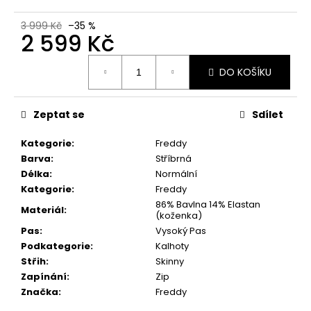
3 999 Kč
–35 %
2 599 Kč
Měrná
DO KOŠÍKU
cena:
Zeptat se
Sdílet
Kategorie
:
Freddy
Barva
:
Stříbrná
Délka
:
Normální
Kategorie
:
Freddy
86% Bavlna 14% Elastan
Materiál
:
(koženka)
Pas
:
Vysoký Pas
Podkategorie
:
Kalhoty
Střih
:
Skinny
Zapínání
:
Zip
Značka
:
Freddy