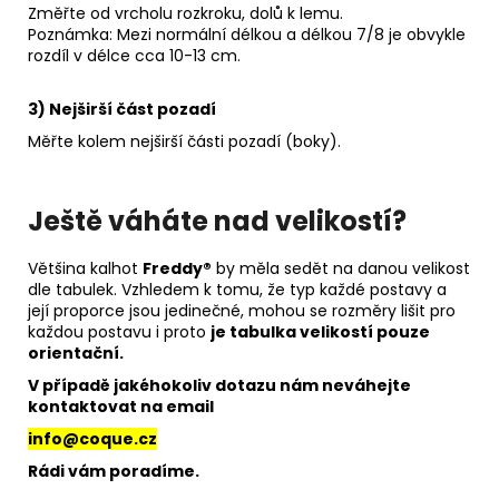
Změřte od vrcholu rozkroku, dolů k lemu.
Poznámka: Mezi normální délkou a délkou 7/8 je obvykle
rozdíl v délce cca 10-13 cm.
3) Nejširší část pozadí
Měřte kolem nejširší části pozadí (boky).
Ještě váháte nad velikostí?
Většina kalhot
Freddy®
by měla sedět na danou velikost
dle tabulek. Vzhledem k tomu, že typ každé postavy a
její proporce jsou jedinečné, mohou se rozměry lišit pro
každou postavu i proto
je tabulka velikostí pouze
orientační.
V případě jakéhokoliv dotazu nám neváhejte
kontaktovat na email
info@coque.cz
Rádi vám poradíme.