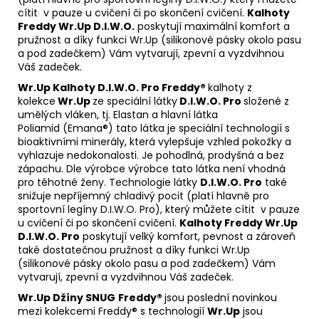
cítit v pauze u cvičení či po skončení cvičení.
Kalhoty
Freddy Wr.Up D.I.W.O.
poskytují maximální komfort a
pružnost a díky funkci Wr.Up (silikonové pásky okolo pasu
a pod zadečkem) Vám vytvarují, zpevní a vyzdvihnou
Váš zadeček.
Wr.Up Kalhoty D.I.W.O
. Pro Freddy®
kalhoty z
kolekce
Wr.Up
ze speciální látky
D.I.W.O. Pro
složené z
umělých vláken, tj. Elastan a hlavní látka
Poliamid (Emana®) tato látka je speciální technologií s
bioaktivními minerály, která vylepšuje vzhled pokožky a
vyhlazuje nedokonalosti. Je pohodlná, prodyšná a bez
zápachu. Dle výrobce výrobce tato látka není vhodná
pro těhotné ženy. Technologie látky
D.I.W.O. Pro
také
snižuje nepříjemný chladivý pocit (platí hlavně pro
sportovní legíny D.I.W.O. Pro), který můžete cítit v pauze
u cvičení či po skončení cvičení.
Kalhoty Freddy Wr.Up
D.I.W.O. Pro
poskytují velký komfort, pevnost a zároveň
také dostatečnou pružnost a díky funkci Wr.Up
(silikonové pásky okolo pasu a pod zadečkem) Vám
vytvarují, zpevní a vyzdvihnou Váš zadeček.
Wr.Up Džíny SNUG
Freddy®
jsou poslední novinkou
mezi kolekcemi Freddy® s technologií
Wr.Up
jsou