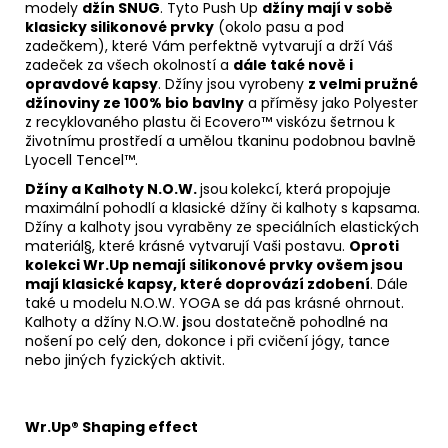
modely
džín SNUG
. Tyto Push Up
džíny mají v sobě
klasicky silikonové prvky
(okolo pasu a pod
zadečkem), které Vám perfektně vytvarují a drží Váš
zadeček za všech okolností a
dále také nově i
opravdové kapsy
. Džíny jsou vyrobeny
z velmi pružné
džínoviny ze 100% bio bavlny
a příměsy jako Polyester
z recyklovaného plastu či Ecovero™ viskózu šetrnou k
životnímu prostředí a umělou tkaninu podobnou bavlně
Lyocell Tencel™.
Džíny a Kalhoty N.O.W.
jsou
kolekcí, která propojuje
maximální pohodlí a klasické džíny či kalhoty s kapsama.
Džíny a kalhoty jsou vyraběny ze speciálních elastických
materiál§, které krásné vytvarují Vaši postavu.
Oproti
kolekci Wr.Up nemají silikonové prvky ovšem jsou
mají klasické kapsy, které doprovází zdobení
. Dále
také u modelu N.O.W. YOGA se dá pas krásné ohrnout.
Kalhoty a džíny N.O.W.
j
sou dostatečně pohodlné na
nošení po celý den, dokonce i při cvičení jógy, tance
nebo jiných fyzických aktivit.
Wr.Up® Shaping effect