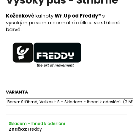
č
u
j
Koženkové
kalhoty
Wr.Up od
Freddy®
s
e
vysokým pasem a normální délkou ve stříbrné
m
barvě.
e
DÁMSKÝ
KOŽENÝ
BATŮŽEK
FRANCESCA
VERSACE®
-
SVĚTLE
RUŽOVÁ
VARIANTA
4
990
Kč
Původně:
11
000
Skladem - Ihned k odeslání
Kč
Značka:
Freddy