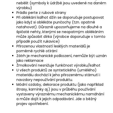
nebělit (symboly k údržbě jsou uvedené na daném
výrobku)
Prádlo perte z rubové strany
Při oblékání kalhot džín se doporučuje postupovat
jako když si oblékáte punčochy (tzn. opatrně
natahovat). Důrazně upozorňujeme na dlouhé a
špičaté nehty, kterými se neopatrným oblékáním
může způsobit dírka (výrobce doporučuje v tomto
případě použít rukavice)
Přirozenou vlastností lesklých materiálů je
poměrně rychlé otírání
Zátrh je mechanické poškození, nemůže být uznán
jako reklamace
Žmolkování nesnižuje funkčnost výrobku/kalhot
U všech produktů ze syntetického (umělého)
materiálu dochází k jeho přirozenému stárnutí i
navzdory nepoužívání produktu.
Módní ozdoby, dekorace produktu (jako například
štrasy, kamínky aj.) jsou v průběhu používání
vystaveny výraznému mechanickému namáhání
a může dojít k jejich odpadávání. Jde o běžný
projev opotřebení.