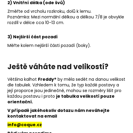
2) Vnitřní délka (ode švů)
Změřte od vrcholu rozkroku, dolů k lemu.
Poznámka: Mezi normální délkou a délkou 7/8 je obvykle
rozdíl v délce cca 10-13 cm.
3) Nejširší část pozadí
Měřte kolem nejširší části pozadí (boky).
Ještě váháte nad velikostí?
Většina kalhot
Freddy®
by měla sedět na danou velikost
dle tabulek. Vzhledem k tomu, že typ každé postavy a
její proporce jsou jedinečné, mohou se rozměry lišit pro
každou postavu i proto
je tabulka velikostí pouze
orientační.
V případě jakéhokoliv dotazu nám neváhejte
kontaktovat na email
info@coque.cz