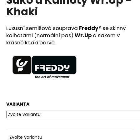
č
u
Khaki
j
e
m
Luxusní semišová souprava
Freddy®
se skinny
e
kalhotami (normální pas)
Wr.Up
a sakem v
krásné khaki barvě.
DŽÍNY
FREDDY®
WR.UP
-
SUPERSKINNY
-
NORMÁLNÍ
PAS
-
TMAVĚ
VARIANTA
MODRÁ
2
599
Kč
Původně:
3
Zvolte variantu