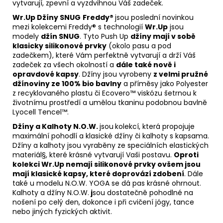
vytvarují, zpevní a vyzdvihnou Váš zadeček.
Wr.Up Džíny SNUG
Freddy®
jsou poslední novinkou
mezi kolekcemi Freddy® s technologií
Wr.Up
jsou
modely
džín SNUG
. Tyto Push Up
džíny mají v sobě
klasicky silikonové prvky
(okolo pasu a pod
zadečkem), které Vám perfektně vytvarují a drží Váš
zadeček za všech okolností a
dále také nově i
opravdové kapsy
. Džíny jsou vyrobeny
z velmi pružné
džínoviny ze 100% bio bavlny
a příměsy jako Polyester
z recyklovaného plastu či Ecovero™ viskózu šetrnou k
životnímu prostředí a umělou tkaninu podobnou bavlně
Lyocell Tencel™.
Džíny a Kalhoty N.O.W.
jsou
kolekcí, která propojuje
maximální pohodlí a klasické džíny či kalhoty s kapsama.
Džíny a kalhoty jsou vyraběny ze speciálních elastických
materiál§, které krásné vytvarují Vaši postavu.
Oproti
kolekci Wr.Up nemají silikonové prvky ovšem jsou
mají klasické kapsy, které doprovází zdobení
. Dále
také u modelu N.O.W. YOGA se dá pas krásné ohrnout.
Kalhoty a džíny N.O.W.
j
sou dostatečně pohodlné na
nošení po celý den, dokonce i při cvičení jógy, tance
nebo jiných fyzických aktivit.