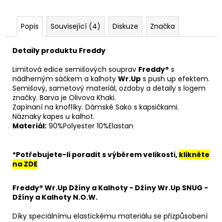
Popis
Související (4)
Diskuze
Značka
Detaily produktu Freddy
Limitová edice semišových souprav
Freddy®
s
nádherným sáčkem a kalhoty
Wr.Up
s push up efektem.
Semišový, sametový materiál, ozdoby a detaily s logem
značky. Barva je Olivova Khaki.
Zapínaní na knoflíky. Dámské Sako s kapsičkami.
Náznaky kapes u kalhot.
Materiál:
90%Polyester 10%Elastan
*Potřebujete-li poradit s výběrem velikosti,
klikněte
na ZDE
Freddy® Wr.Up Džíny a Kalhoty - Džíny Wr.Up SNUG -
Džíny a Kalhoty N.O.W.
Díky speciálnímu elastickému materiálu se přizpůsobení