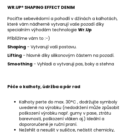
WR.UP® SHAPING EFFECT DENIM
Pociťte sebevědomí a pohodlí v džínách a kalhotách,
které vám nádherně vytvarují vaše pozadí díky
specialním výhodám technologie
Wr.Up
Příblížíme vám to :-)
Shaping
- Vytvarují vaši postavu.
Lifting
- hlavně díky silikonovým částem na pozadí.
Smoothing
- Vyhladi a vytvaruji pas, boky a stehna
Péče o kalhoty, údržba a pár rad
Kalhoty perte do max. 30°C , dodržujte symboly
uvedené na výrobku (nedodržení může způsobit
poškození výrobku např. gumy v pase, ztrátu
barevnosti, poškození vláken aj.) Ideální a
dopororučené je ruční praní.
Nežehlit a nesušit v sušičce, nečistit chemicky,