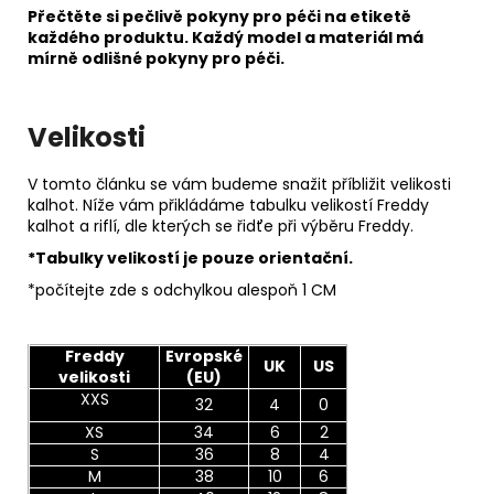
Přečtěte si pečlivě pokyny pro péči na etiketě
každého produktu. Každý model a materiál má
mírně odlišné pokyny pro péči.
Velikosti
V tomto článku se vám budeme snažit příbližit velikosti
kalhot. Níže vám přikládáme tabulku velikostí Freddy
kalhot a riflí, dle kterých se řidťe při výběru Freddy.
*Tabulky velikostí je pouze orientační.
*počítejte zde s odchylkou alespoň 1 CM
Freddy
Evropské
UK
US
velikosti
(EU)
XXS
32
4
0
XS
34
6
2
S
36
8
4
M
38
10
6