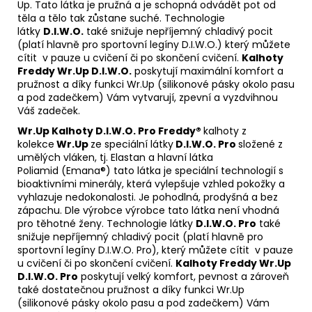
Up. Tato látka je pružná a je schopná odvádět pot od
těla a tělo tak zůstane suché. Technologie
látky
D.I.W.O.
také snižuje nepříjemný chladivý pocit
(platí hlavně pro sportovní legíny D.I.W.O.) který můžete
cítit v pauze u cvičení či po skončení cvičení.
Kalhoty
Freddy Wr.Up D.I.W.O.
poskytují maximální komfort a
pružnost a díky funkci Wr.Up (silikonové pásky okolo pasu
a pod zadečkem) Vám vytvarují, zpevní a vyzdvihnou
Váš zadeček.
Wr.Up Kalhoty D.I.W.O
. Pro Freddy®
kalhoty z
kolekce
Wr.Up
ze speciální látky
D.I.W.O. Pro
složené z
umělých vláken, tj. Elastan a hlavní látka
Poliamid (Emana®) tato látka je speciální technologií s
bioaktivními minerály, která vylepšuje vzhled pokožky a
vyhlazuje nedokonalosti. Je pohodlná, prodyšná a bez
zápachu. Dle výrobce výrobce tato látka není vhodná
pro těhotné ženy. Technologie látky
D.I.W.O. Pro
také
snižuje nepříjemný chladivý pocit (platí hlavně pro
sportovní legíny D.I.W.O. Pro), který můžete cítit v pauze
u cvičení či po skončení cvičení.
Kalhoty Freddy Wr.Up
D.I.W.O. Pro
poskytují velký komfort, pevnost a zároveň
také dostatečnou pružnost a díky funkci Wr.Up
(silikonové pásky okolo pasu a pod zadečkem) Vám