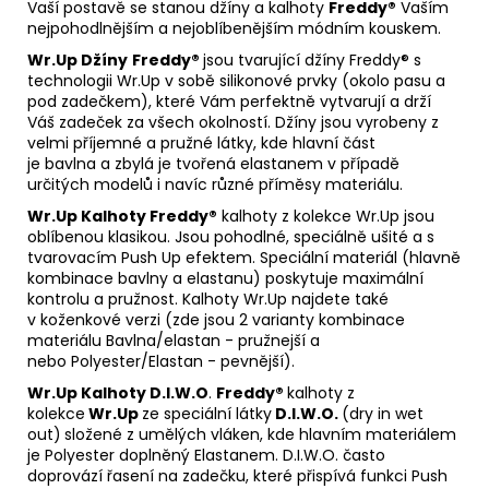
Vaší postavě se stanou džíny a kalhoty
Freddy®
Vaším
nejpohodlnějším a nejoblíbenějším módním kouskem.
Wr.Up Džíny
Freddy®
jsou tvarující džíny Freddy® s
technologii Wr.Up v sobě silikonové prvky (okolo pasu a
pod zadečkem), které Vám perfektně vytvarují a drží
Váš zadeček za všech okolností. Džíny jsou vyrobeny z
velmi příjemné a pružné látky, kde hlavní část
je bavlna a zbylá je tvořená elastanem v případě
určitých modelů i navíc různé příměsy materiálu.
Wr.Up
Kalhoty Freddy®
kalhoty z kolekce Wr.Up jsou
oblíbenou klasikou. Jsou pohodlné, speciálně ušité a s
tvarovacím Push Up efektem. Speciální materiál (hlavně
kombinace bavlny a elastanu) poskytuje maximální
kontrolu a pružnost. Kalhoty Wr.Up najdete také
v koženkové verzi (zde jsou 2 varianty kombinace
materiálu Bavlna/elastan - pružnejší a
nebo Polyester/Elastan - pevnější).
Wr.Up Kalhoty D.I.W.O
.
Freddy®
kalhoty z
kolekce
Wr.Up
ze speciální látky
D.I.W.O.
(dry in wet
out)
složené z umělých vláken, kde hlavním materiálem
je Polyester doplněný Elastanem. D.I.W.O. často
doprovází řasení na zadečku, které přispívá funkci Push