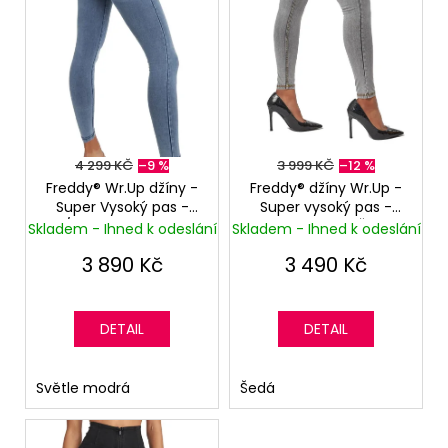
p
r
o
d
u
k
t
4 299 KČ
–9 %
3 999 KČ
–12 %
ů
Freddy® Wr.Up džíny -
Freddy® džíny Wr.Up -
Super Vysoký pas -
Super vysoký pas -
7/8 - Světle modré
Superskinny - Šedé
Skladem - Ihned k odeslání
Skladem - Ihned k odeslání
(Washed)
3 890 Kč
3 490 Kč
DETAIL
DETAIL
Světle modrá
Šedá