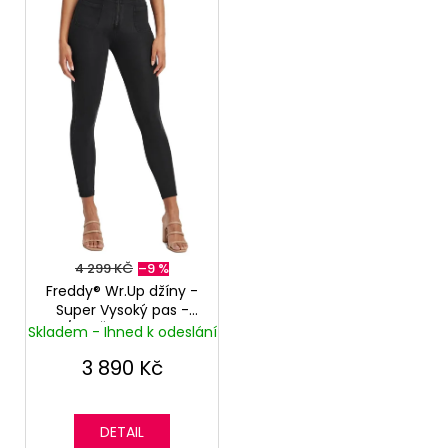
4 299 KČ
–9 %
Freddy® Wr.Up džíny -
Super Vysoký pas -
7/8 - Černý Denim
Skladem - Ihned k odeslání
3 890 Kč
DETAIL