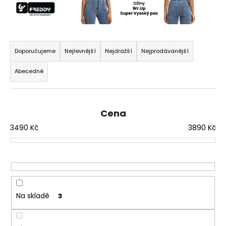
a
j
í
Ř
t
a
Doporučujeme
Nejlevnější
Nejdražší
Nejprodávanější
?
z
Abecedně
e
n
í
Cena
p
HLEDAT
3490
Kč
3890
Kč
r
o
d
D
u
o
k
p
o
t
Na skladě
3
r
ů
u