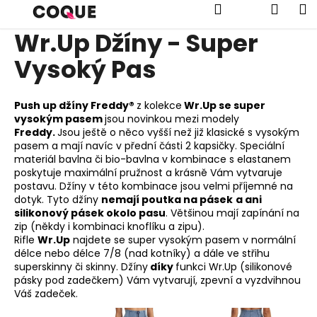
K
Přejít
Hledat
Náku
M
na
o
obsah
Wr.Up Džíny - Super
Zpět
Zpět
š
í
Vysoký Pas
košík
C
k
o
Push up džíny Freddy®
z kolekce
Wr.Up se super
p
vysokým pasem
jsou novinkou mezi modely
o
Freddy.
Jsou ještě o něco vyšší než již klasické s vysokým
pasem a mají navíc v přední části 2 kapsičky. Speciální
t
materiál bavlna či bio-bavlna v kombinace s elastanem
ř
poskytuje maximální pružnost a krásně Vám vytvaruje
e
postavu. Džíny v této kombinace jsou velmi příjemné na
dotyk. Tyto džíny
nemají poutka na pásek
a ani
b
silikonový pásek okolo pasu
. Většinou mají zapínání na
u
zip (někdy i kombinaci knoflíku a zipu).
j
Rifle
Wr.Up
najdete se super vysokým pasem v normální
délce nebo délce 7/8 (nad kotníky) a dále ve střihu
e
superskinny či skinny. Džíny
díky
funkci Wr.Up (silikonové
t
pásky pod zadečkem) Vám vytvarují, zpevní a vyzdvihnou
Váš zadeček.
e
n