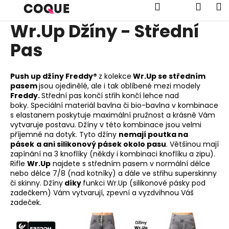
K
Přejít
Hledat
Náku
M
na
o
obsah
Wr.Up Džíny - Střední
Zpět
Zpět
š
í
Pas
košík
C
k
o
Push up džíny Freddy®
z kolekce
Wr.Up se středním
p
pasem
jsou ojedinělé, ale i tak oblíbené mezi modely
o
Freddy.
Střední pas končí střih končí lehce nad
boky.
Speciální materiál bavlna či bio-bavlna v kombinace
t
s elastanem poskytuje maximální pružnost a krásně Vám
ř
vytvaruje postavu. Džíny v této kombinace jsou velmi
e
příjemné na dotyk. Tyto džíny
nemají poutka na
pásek
a ani silikonový pásek okolo pasu
. Většinou mají
b
zapínání na 3 knoflíky (někdy i kombinaci knoflíku a zipu).
u
Rifle
Wr.Up
najdete s středním pasem v normální délce
j
nebo délce 7/8 (nad kotníky) a dále ve střihu superskinny
či skinny. Džíny
díky
funkci Wr.Up (silikonové pásky pod
e
zadečkem) Vám vytvarují, zpevní a vyzdvihnou Váš
t
zadeček.
e
n