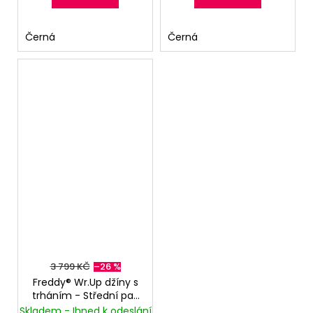
Černá
Černá
3 799 KČ
–26 %
Freddy® Wr.Up džíny s
trháním - Střední pas
- Tmavě modré
Skladem - Ihned k odeslání