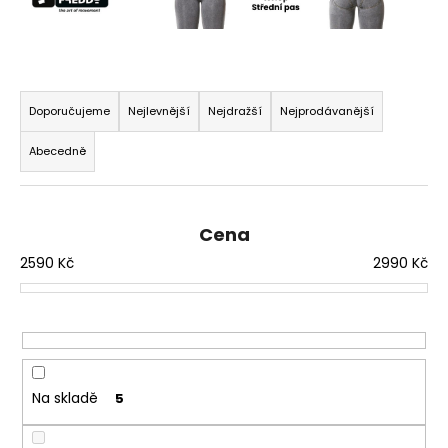
a
j
í
Ř
t
a
Doporučujeme
Nejlevnější
Nejdražší
Nejprodávanější
?
z
Abecedně
e
n
í
HLEDAT
Cena
p
2590
Kč
2990
Kč
r
o
D
d
o
u
p
k
o
t
Na skladě
5
r
ů
u