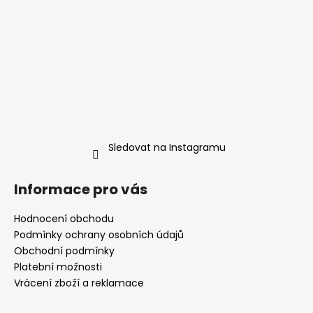
k
y
v
ý
p
i
s
u
Sledovat na Instagramu
Informace pro vás
Hodnocení obchodu
Podmínky ochrany osobních údajů
Obchodní podmínky
Platební možnosti
Vrácení zboží a reklamace