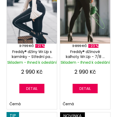
p
r
o
d
u
k
t
3 799 KČ
–21 %
3 899 KČ
–23 %
ů
Freddy® džíny Wr.Up s
Freddy® džínové
kamínky - Střední pas
kalhoty Wr.Up - 7/8 -
- Černé
Střední pas - Černá
Skladem - Ihned k odeslání
Skladem - Ihned k odeslání
2 990 Kč
2 990 Kč
DETAIL
DETAIL
Černá
Černá
TIP
NOVINKA