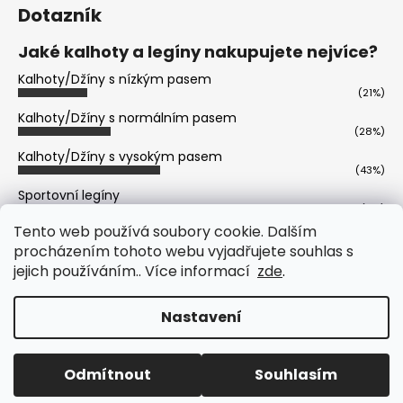
Dotazník
Jaké kalhoty a legíny nakupujete nejvíce?
Kalhoty/Džíny s nízkým pasem
(21%)
Kalhoty/Džíny s normálním pasem
(28%)
Kalhoty/Džíny s vysokým pasem
(43%)
Sportovní legíny
(6%)
Tento web používá soubory cookie. Dalším
Volnočasové legíny
(2%)
procházením tohoto webu vyjadřujete souhlas s
jejich používáním.. Více informací
zde
.
Počet hlasů:
402
Vytvořil Shoptet
Nastavení
Copyright 2026
Prémiová Italská Móda - Freddy,
Trussardi, Versace, Michael Kors, Karl Lagerfeld
.
Odmítnout
Souhlasím
Všechna práva vyhrazena.
Upravit nastavení cookies