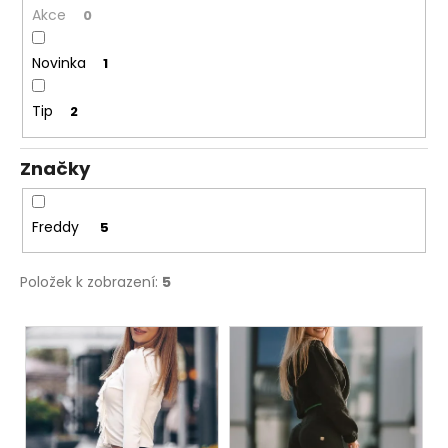
č
Akce
0
u
j
Novinka
1
e
m
e
Tip
2
Značky
FREDDY®
DÁMSKÉ
SAKO
D.I.W.O.
Freddy
5
SE
SATÉNOVÝMI
DETAILY
Položek k zobrazení:
5
-
RŮŽOVÁ
V
2
390
ý
Kč
p
Původně:
5
i
199
s
Kč