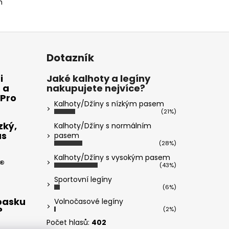
m
Dotazník
i
Jaké kalhoty a legíny
 a
nakupujete nejvíce?
 Pro
Kalhoty/Džíny s nízkým pasem
(21%)
zký,
Kalhoty/Džíny s normálním
ás
pasem
(28%)
Kalhoty/Džíny s vysokým pasem
®
(43%)
Sportovní legíny
(6%)
opasku
Volnočasové legíny
?
(2%)
Počet hlasů:
402