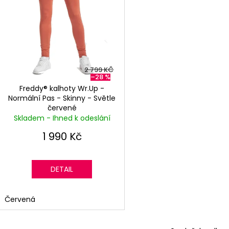
d
VERSACE® - SVĚTLE RUŽOVÁ
PAS - SUPERSKIN
t
u
4 990 Kč
2 299 Kč
ů
Původně:
11 000 Kč
Původně:
2 599
k
t
ů
2 799 KČ
–28 %
Freddy® kalhoty Wr.Up -
Normální Pas - Skinny - Světle
červené
Skladem - Ihned k odeslání
1 990 Kč
DETAIL
Červená