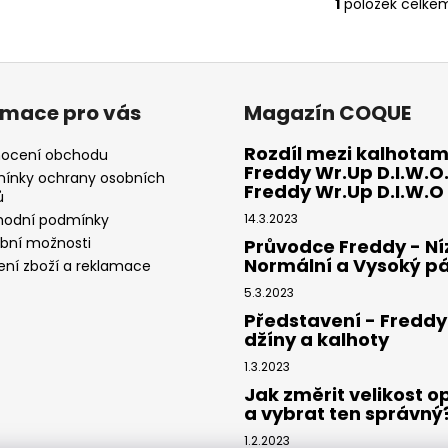
1
položek celke
O
v
l
á
d
rmace pro vás
Magazín COQUE
a
c
Rozdíl mezi kalhotam
ocení obchodu
í
Freddy Wr.Up D.I.W.O.
ínky ochrany osobních
p
Freddy Wr.Up D.I.W.O
ů
r
odní podmínky
14.3.2023
v
ební možnosti
Průvodce Freddy - Ní
k
Normální a Vysoký p
ení zboží a reklamace
y
5.3.2023
v
Představení - Freddy
ý
džíny a kalhoty
p
i
1.3.2023
s
Jak změrit velikost 
u
a vybrat ten správný
1.2.2023