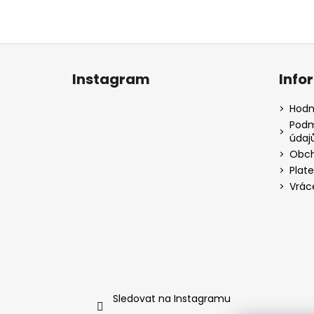
Z
á
Instagram
Info
p
a
Hodn
t
Podm
údaj
í
Obch
Plat
Vrác
Sledovat na Instagramu