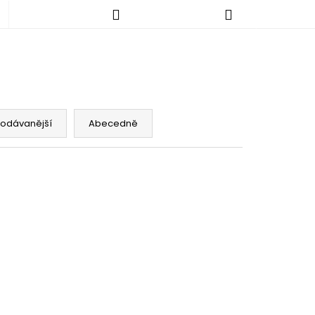
Hledat
Nákupní
košík
rodávanější
Abecedně
KALHOTY - NORMÁLNÍ