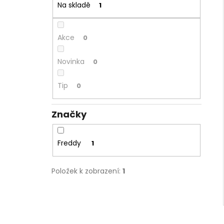
NORMÁLNÍ PAS - TMAVĚ MODRÁ
Na skladě
1
2 599 Kč
Původně:
3 299 Kč
Akce
0
Novinka
0
Tip
0
Značky
Freddy
1
Položek k zobrazení:
1