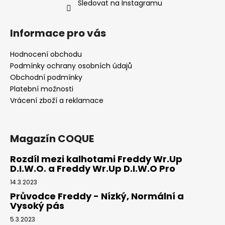
č
Sledovat na Instagramu
u
j
Informace pro vás
e
m
Hodnocení obchodu
e
Podmínky ochrany osobních údajů
Obchodní podmínky
DŽÍNY
Platební možnosti
FREDDY®
Vrácení zboží a reklamace
WR.UP
-
SUPERSKINNY
-
Magazín COQUE
NORMÁLNÍ
PAS
-
Rozdíl mezi kalhotami Freddy Wr.Up
TMAVĚ
D.I.W.O. a Freddy Wr.Up D.I.W.O Pro
MODRÁ
14.3.2023
2
599
Průvodce Freddy - Nízký, Normální a
Kč
Vysoký pás
Původně:
3
5.3.2023