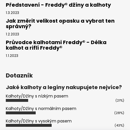
299
Představení - Freddy® džíny a kalhoty
Kč
1.3.2023
Jak změrit velikost opasku a vybrat ten
správný?
1.2.2023
Průvodce kalhotami Freddy® - Délka
kalhot a riflí Freddy®
1.1.2023
Dotazník
Jaké kalhoty a legíny nakupujete nejvíce?
Kalhoty/Džíny s nízkým pasem
(21%)
Kalhoty/Džíny s normálním pasem
(28%)
Kalhoty/Džíny s vysokým pasem
(43%)