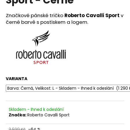
č
u
j
Značkové pánské tričko
Roberto Cavalli Sport
v
e
černé barvě s postiskem a logem.
m
e
PLETENÝ
PLÁŽOVÝ
KOŠÍK/KABELKA
SOFIA
CARDONI®
-
VARIANTA
ŽLUTÁ/HNĚDÁ/BÍLÁ
890
Kč
Původně:
2
599
Skladem - Ihned k odeslání
Kč
Značka:
Roberto Cavalli Sport
3 599 Kč
–64 %