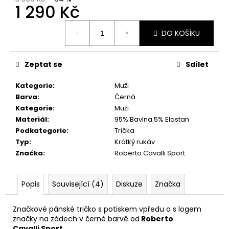
1 290 Kč
Měrná
DO KOŠÍKU
cena:
Zeptat se
Sdílet
Kategorie
:
Muži
Barva
:
Černá
Kategorie
:
Muži
Materiál
:
95% Bavlna 5% Elastan
Podkategorie
:
Trička
Typ
:
Krátký rukáv
Značka
:
Roberto Cavalli Sport
Popis
Související (4)
Diskuze
Značka
Značkové pánské tričko s potiskem vpředu a s logem
značky na zádech v černé barvě od
Roberto
Cavalli
Sport