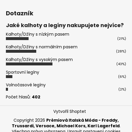
Dotazník
Jaké kalhoty a legíny nakupujete nejvíce?
Kalhoty/Džíny s nízkým pasem
(21%)
Kalhoty/Džíny s normálním pasem
(28%)
Kalhoty/Džíny s vysokým pasem
(43%)
Sportovní legíny
(6%)
Volnočasové legíny
(2%)
Počet hlasů:
402
Vytvořil Shoptet
Copyright 2026
Prémiová Italská Móda - Freddy,
Trussardi, Versace, Michael Kors, Karl Lagerfeld
.
Všechna práva vyhrazena.
Upravit nastavení cookies