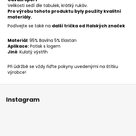
Velikosti sedí dle tabulek, krátký rukáv.
Pro výrobu tohoto produktu byly použity kvalitní
materiály.
Podívejte se také na
další trička od Italských značek
Materiál
: 95% Bavlna 5% Elastan
Aplikace
:
Potisk s logem
Jiné
: Kulatý výstřih
Při údržbě se vždy řiďte pokyny uvedenými na štítku
výrobce!
Z
á
Instagram
p
a
t
í