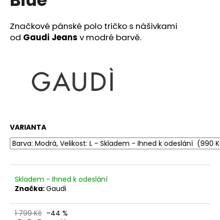
č
u
j
Značkové pánské polo tričko s nášivkami
e
od
Gaudi Jeans
v modré barvě.
m
e
DŽÍNY
FREDDY®
WR.UP
-
SUPERSKINNY
-
VARIANTA
NORMÁLNÍ
PAS
-
TMAVĚ
MODRÁ
Skladem - Ihned k odeslání
2
599
Značka:
Gaudi
Kč
Původně:
1 799 Kč
–44 %
3