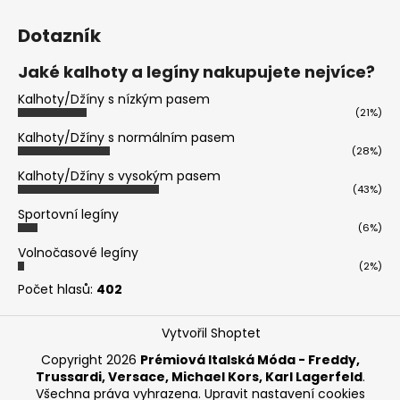
Dotazník
Jaké kalhoty a legíny nakupujete nejvíce?
Kalhoty/Džíny s nízkým pasem
(21%)
Kalhoty/Džíny s normálním pasem
(28%)
Kalhoty/Džíny s vysokým pasem
(43%)
Sportovní legíny
(6%)
Volnočasové legíny
(2%)
Počet hlasů:
402
Vytvořil Shoptet
Copyright 2026
Prémiová Italská Móda - Freddy,
Trussardi, Versace, Michael Kors, Karl Lagerfeld
.
Všechna práva vyhrazena.
Upravit nastavení cookies