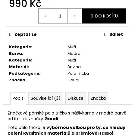
990 Kč
299
Kč
Měrná
DO KOŠÍKU
cena:
Zeptat se
Sdílet
Kategorie
:
Muži
Barva
:
Modrá
Kategorie
:
Muži
Materiál
:
Bavlna
Podkategorie
:
Polo Trička
Značka
:
Gaudi
Popis
Související (3)
Diskuze
Značka
Značkové pánské polo tričko s nášivkama v modré barvě
od italské značky
Gaudi.
Toto polo tričko je
výbornou volbou pro ty, co hledají
pojení kvalitních materiálů a prémiové Italské