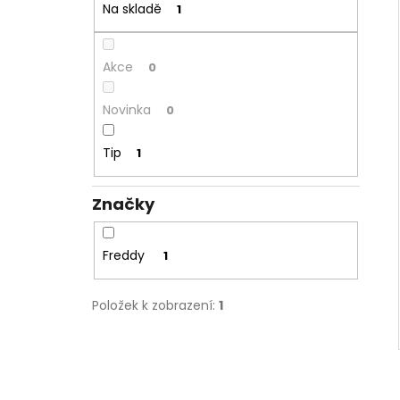
NORMÁLNÍ PAS - TMAVĚ MODRÁ
Na skladě
1
2 599 Kč
Původně:
3 299 Kč
Akce
0
Novinka
0
Tip
1
Značky
Freddy
1
Položek k zobrazení:
1