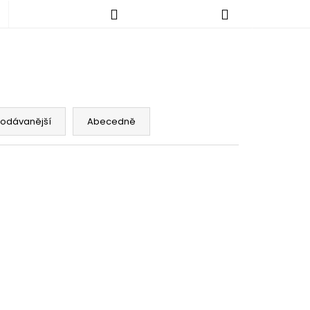
Hledat
Nákupní
košík
rodávanější
Abecedně
KALHOTY - NORMÁLNÍ