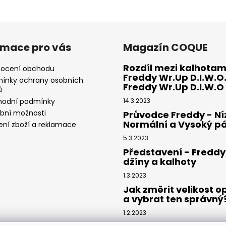
v
l
á
d
rmace pro vás
Magazín COQUE
a
c
Rozdíl mezi kalhotam
ocení obchodu
í
Freddy Wr.Up D.I.W.O.
ínky ochrany osobních
p
Freddy Wr.Up D.I.W.O
ů
r
odní podmínky
14.3.2023
v
ební možnosti
Průvodce Freddy - Ní
k
Normální a Vysoký p
ení zboží a reklamace
y
5.3.2023
v
Představení - Freddy
ý
džíny a kalhoty
p
i
1.3.2023
s
Jak změrit velikost 
u
a vybrat ten správný
1.2.2023