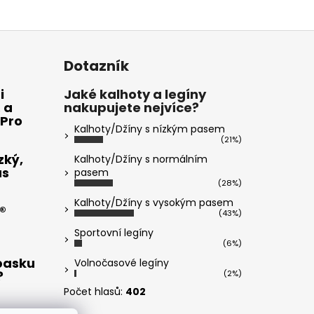
Dotazník
i
Jaké kalhoty a legíny
 a
nakupujete nejvíce?
 Pro
Kalhoty/Džíny s nízkým pasem
(21%)
zký,
Kalhoty/Džíny s normálním
ás
pasem
(28%)
Kalhoty/Džíny s vysokým pasem
®
(43%)
Sportovní legíny
(6%)
opasku
Volnočasové legíny
?
(2%)
Počet hlasů:
402