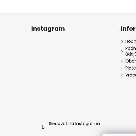
Z
á
Instagram
Info
p
a
Hodn
t
Podm
údaj
í
Obch
Plat
Vrác
Sledovat na Instagramu