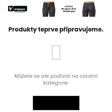
a
j
í
t
Produkty teprve připravujeme.
?
HLEDAT
Můžete se ale podívat na ostatní
D
kategorie.
o
p
o
r
ZPĚT DO OBCHODU
u