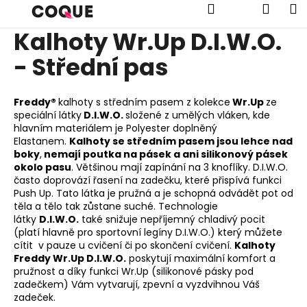
K
Přejít
Hledat
Náku
M
na
o
obsah
Kalhoty Wr.Up D.I.W.O.
Zpět
Zpět
š
í
- Střední pas
košík
C
k
o
Freddy®
kalhoty s středním pasem
z kolekce
Wr.Up
ze
p
speciální látky
D.I.W.O.
složené z umělých vláken, kde
o
hlavním materiálem je Polyester doplněný
Elastanem.
Kalhoty se středním pasem jsou lehce nad
t
boky
,
nemají poutka na pásek a ani silikonový pásek
ř
okolo pasu
. Většinou mají zapínání na 3 knoflíky.
D.I.W.O.
e
často doprovází řasení na zadečku, které přispívá funkci
Push Up. Tato
látka je pružná a je schopná odvádět pot od
b
těla a tělo tak zůstane suché. T
echnologie
u
látky
D.I.W.O.
také snižuje nepříjemný chladivý pocit
j
(platí hlavně pro sportovní legíny D.I.W.O.) který můžete
cítit v pauze u cvičení či po skončení cvičení.
Kalhoty
e
Freddy Wr.Up D.I.W.O.
poskytují maximální komfort a
t
pružnost a díky funkci Wr.Up (silikonové pásky pod
zadečkem) Vám vytvarují, zpevní a vyzdvihnou Váš
e
zadeček.
n