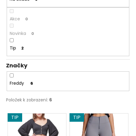
č
ů
u
j
Akce
0
e
m
e
Novinka
0
Tip
2
FREDDY®
WR.UP
KALHOTY
Značky
-
NORMÁLNÍ
PAS
-
Freddy
6
SUPERSKINNY
-
ŠEDÁ
Položek k zobrazení:
6
2
299
V
Kč
TIP
TIP
ý
Původně:
2
p
599