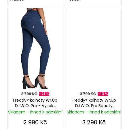
3 799 KČ
–21 %
3 799 KČ
–13 %
Freddy® kalhoty Wr.Up
Freddy® kalhoty Wr.Up
D.I.W.O. Pro - Vysoký
D.I.W.O. Pro Beauty
pas - Tmavě Modré
Effect - 7/8 - Vysoký
Skladem - Ihned k odeslání
Skladem - Ihned k odeslání
pas - Šedé
2 990 Kč
3 290 Kč