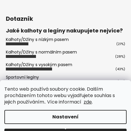
Dotazník
Jaké kalhoty a legíny nakupujete nejvíce?
Kalhoty/Džíny s nízkým pasem
(21%)
Kalhoty/Džíny s normálním pasem
(28%)
Kalhoty/Džíny s vysokým pasem
(43%)
Sportovní legíny
(6%)
Tento web používá soubory cookie. Dalším
Volnočasové legíny
(2%)
procházením tohoto webu vyjadřujete souhlas s
jejich používáním.. Více informací
zde
.
Počet hlasů:
402
Vytvořil Shoptet
Nastavení
Copyright 2026
Prémiová Italská Móda - Freddy,
Trussardi, Versace, Michael Kors, Karl Lagerfeld
.