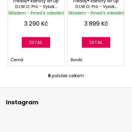
Freddy® kalhoty Wr.Up
Freddy® kalhoty Wr.Up
D.I.W.O. Pro - Vysoký
D.I.W.O. Pro - Vysoký
pas - Černé
pas - Bordeaux
Skladem - Ihned k odeslání
Skladem - Ihned k odeslání
3 290 Kč
3 899 Kč
DETAIL
DETAIL
Černá
Bordó
6
položek celkem
O
v
Z
l
á
á
Instagram
d
p
a
a
c
t
í
í
p