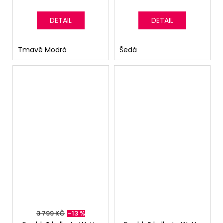
DETAIL
DETAIL
Tmavě Modrá
Šedá
3 799 KČ
–13 %