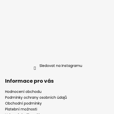
r
v
k
y
v
ý
p
i
s
u
Sledovat na Instagramu
Informace pro vás
Hodnocení obchodu
Podmínky ochrany osobních údajů
Obchodní podmínky
Platební možnosti