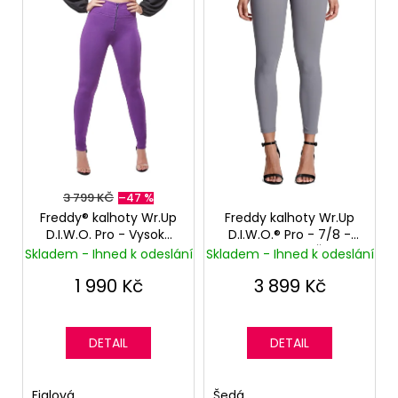
i
Kč
s
p
r
o
d
u
k
t
3 799 KČ
–47 %
ů
Freddy® kalhoty Wr.Up
Freddy kalhoty Wr.Up
D.I.W.O. Pro - Vysoký
D.I.W.O.® Pro - 7/8 -
pas - Fialové
Vysoký pas - Šedé
Skladem - Ihned k odeslání
Skladem - Ihned k odeslání
1 990 Kč
3 899 Kč
DETAIL
DETAIL
Fialová
Šedá