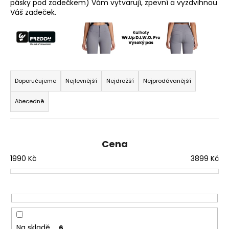
pásky pod zadečkem) Vám vytvarují, zpevní a vyzdvihnou
a
Váš zadeček.
j
í
t
?
Ř
a
Doporučujeme
Nejlevnější
Nejdražší
Nejprodávanější
z
Abecedně
e
HLEDAT
n
í
Cena
p
1990
Kč
3899
Kč
r
D
o
o
p
d
o
u
r
k
u
t
Na skladě
6