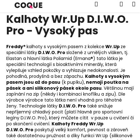
K
Přejít
Hledat
Náku
M
na
o
obsah
Kalhoty Wr.Up D.I.W.O.
Zpět
Zpět
š
í
Pro - Vysoký pas
košík
C
k
o
Freddy®
kalhoty s vysokým pasem z kolekce
Wr.Up
ze
p
speciální látky
D.I.W.O. Pro
složené z umělých vláken, tj.
o
Elastan a hlavní látka Poliamid (Emana®) tato látka je
speciální technologií s bioaktivními minerály, která
t
vylepšuje vzhled pokožky a vyhlazuje nedokonalosti. Je
ř
pohodlná, prodyšná a bez zápachu.
Kalhoty s vysokým
e
pasem jsou až do pasu
(k pupíku),
nemají poutka na
pásek
a ani silikonový pásek okolo pasu
. Většinou mají
b
zapínání na zip (někdy i kombinaci knoflíku a zipu).
Dle
u
výrobce výrobce tato látka není vhodná pro těhotné
j
ženy.
T
echnologie látky
D.I.W.O. Pro
také snižuje
nepříjemný chladivý pocit (platí hlavně pro sportovní
e
legíny D.I.W.O. Pro), který můžete cítit v pauze u cvičení či
t
po skončení cvičení.
Kalhoty Freddy Wr.Up
D.I.W.O. Pro
poskytují velký komfort, pevnost a zároveň
e
také dostatečnou pružnost a díky funkci Wr.Up (silikonové
n