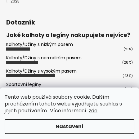
1.1.2023
Dotazník
Jaké kalhoty a legíny nakupujete nejvíce?
Kalhoty/Džíny s nízkým pasem
(21%)
Kalhoty/Džíny s normálním pasem
(28%)
Kalhoty/Džíny s vysokým pasem
(43%)
Sportovní legíny
(6%)
Tento web používá soubory cookie. Dalším
Volnočasové legíny
(2%)
procházením tohoto webu vyjadřujete souhlas s
jejich používáním.. Více informací
zde
.
Počet hlasů:
402
Vytvořil Shoptet
Nastavení
Copyright 2026
Prémiová Italská Móda - Freddy,