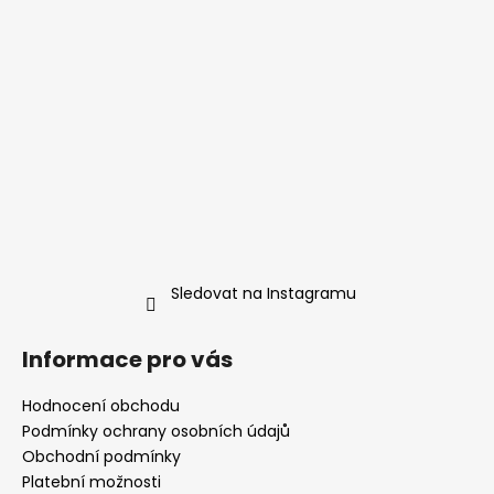
p
r
v
k
y
v
ý
p
i
s
u
Sledovat na Instagramu
Informace pro vás
Hodnocení obchodu
Podmínky ochrany osobních údajů
Obchodní podmínky
Platební možnosti