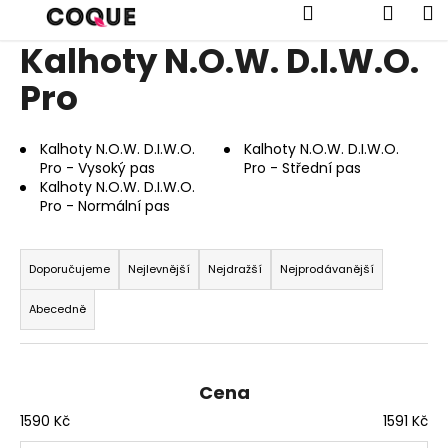
K
Přejít
Hledat
Náku
M
na
o
obsah
Kalhoty N.O.W. D.I.W.O.
Zpět
Zpět
š
í
Pro
košík
C
k
o
Kalhoty N.O.W. D.I.W.O.
Kalhoty N.O.W. D.I.W.O.
p
Pro - Vysoký pas
Pro - Střední pas
o
Kalhoty N.O.W. D.I.W.O.
Pro - Normální pas
t
ř
Ř
e
a
Doporučujeme
Nejlevnější
Nejdražší
Nejprodávanější
b
z
Abecedně
u
e
j
n
e
í
t
Cena
p
e
1590
Kč
1591
Kč
r
n