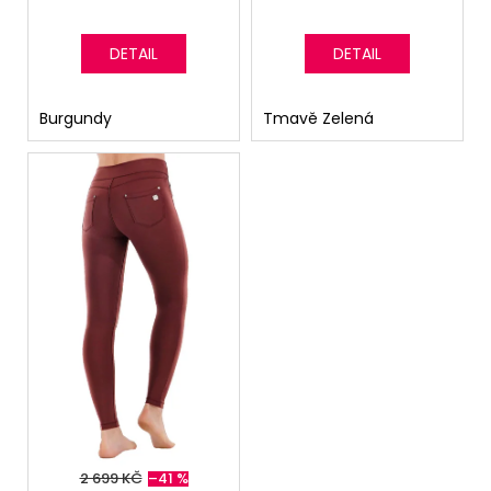
DETAIL
DETAIL
Burgundy
Tmavě Zelená
2 699 KČ
–41 %