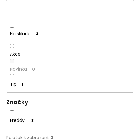
o
a
d
j
u
í
k
t
t
Na skladě
3
?
ů
Akce
1
Novinka
0
HLEDAT
Tip
1
D
Značky
o
p
o
Freddy
3
r
u
Položek k zobrazení:
3