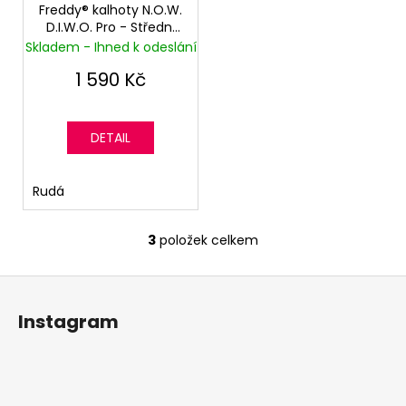
Freddy® kalhoty N.O.W.
D.I.W.O. Pro - Střední
pas - Bordeaux
Skladem - Ihned k odeslání
1 590 Kč
DETAIL
Rudá
3
položek celkem
O
v
Z
l
á
á
Instagram
d
p
a
a
c
t
í
í