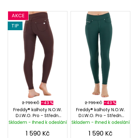
č
u
V
j
AKCE
ý
e
TIP
m
p
e
i
s
p
PLETENÝ
PLÁŽOVÝ
r
KOŠÍK/KABELKA
o
SOFIA
CARDONI®
d
-
u
ŽLUTÁ/HNĚDÁ/BÍLÁ
k
890
Kč
t
Původně:
2 799 KČ
–43 %
2 799 KČ
–43 %
ů
2
Freddy® kalhoty N.O.W.
Freddy® kalhoty N.O.W.
599
D.I.W.O. Pro - Střední
D.I.W.O. Pro - Střední
Kč
pas - Burgundy
pas - Tmavě zelené
Skladem - Ihned k odeslání
Skladem - Ihned k odeslání
1 590 Kč
1 590 Kč