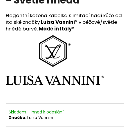
č
u
j
Elegantní kožená kabelka s imitací hadí kůže od
e
Italské značky
Luisa Vannin
i
®
v béžové/světle
m
hnědé barvě.
Made in Italy®
e
PLETENÝ
PLÁŽOVÝ
KOŠÍK/KABELKA
SOFIA
CARDONI®
-
ŽLUTÁ/HNĚDÁ/BÍLÁ
890
Kč
Původně:
2
599
Kč
Skladem - Ihned k odeslání
Značka:
Luisa Vannini