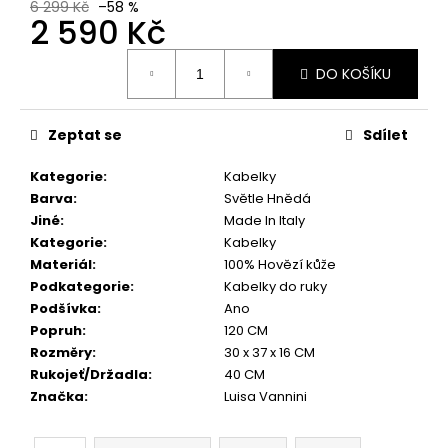
6 299 Kč
–58 %
2 590 Kč
Měrná
DO KOŠÍKU
cena:
Zeptat se
Sdílet
Kategorie
:
Kabelky
Barva
:
Světle Hnědá
Jiné
:
Made In Italy
Kategorie
:
Kabelky
Materiál
:
100% Hovězí kůže
Podkategorie
:
Kabelky do ruky
Podšívka
:
Ano
Popruh
:
120 CM
Rozměry
:
30 x 37 x 16 CM
Rukojeť/Držadla
:
40 CM
Značka
:
Luisa Vannini