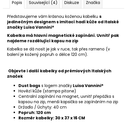
Popis
Související (4)
Diskuze
Značka
Představujeme vám krásnou koženou kabelku
s
jedinečným designem s imitací hadí kůže od Italské
značky Luisa Vannini®
Kabelka má hlavní magnetické zapínání. Uvnitř pak
najdeme rozdělující kapsu na zip
Kabelka se dá nosit je jak v ruce, tak přes rameno (v
balení je kožený popruh o délce 120 cm).
Objevte i další kabelky od prémiových Italských
značek
Dust bags
s logem značky
Luisa Vannini®
Hovězí kůže (stampa pitone)
Centralní zapínání na magnet, uvnitř přepážka s
kapsou na zip, menši kapsička se zapínáním na zip
Držadlo / Úchyty: 40 cm
Popruh: 120 cm
Rozměr kabelky: 30 x 37 x 16 CM