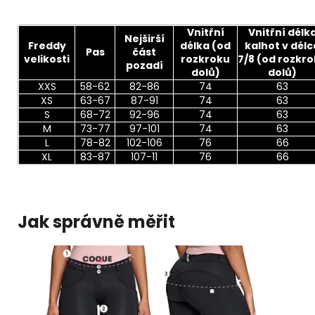
Vnitřní
Vnitřní délk
Nejširší
Freddy
délka (od
kalhot v délc
Pas
část
velikosti
rozkroku
7/8 (od rozkr
pozadí
dolů)
dolů)
XXS
58-62
82-86
74
63
XS
63-67
87-91
74
63
S
68-72
92-96
74
63
M
73-77
97-101
74
63
L
78-82
102-106
76
66
XL
83-87
107-11
76
66
Jak správně měřit