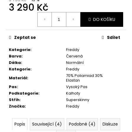
3 290 Kč
Měrná
DO KOŠÍKU
cena:
Zeptat se
Sdílet
Kategorie
:
Freddy
Barva
:
Červená
Délka
:
Normální
Kategorie
:
Freddy
70% Poliamiad 30%
Materiál
:
Elastan
Pas
:
Vysoký Pas
Podkategorie
:
Kalhoty
Střih
:
Superskinny
Značka
:
Freddy
Popis
Související (4)
Podobné (4)
Diskuze