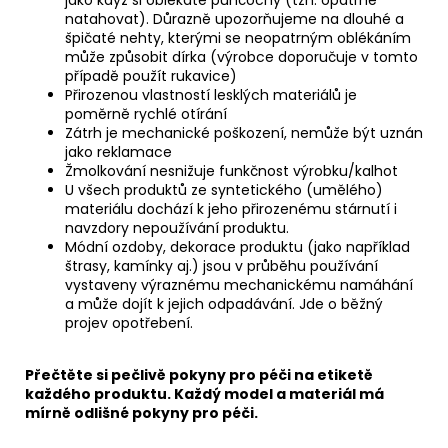
jako když si oblékáte punčochy (tzn. opatrně
natahovat). Důrazně upozorňujeme na dlouhé a
špičaté nehty, kterými se neopatrným oblékáním
může způsobit dírka (výrobce doporučuje v tomto
případě použít rukavice)
Přirozenou vlastností lesklých materiálů je
poměrně rychlé otírání
Zátrh je mechanické poškození, nemůže být uznán
jako reklamace
Žmolkování nesnižuje funkčnost výrobku/kalhot
U všech produktů ze syntetického (umělého)
materiálu dochází k jeho přirozenému stárnutí i
navzdory nepoužívání produktu.
Módní ozdoby, dekorace produktu (jako například
štrasy, kamínky aj.) jsou v průběhu používání
vystaveny výraznému mechanickému namáhání
a může dojít k jejich odpadávání. Jde o běžný
projev opotřebení.
Přečtěte si pečlivě pokyny pro péči na etiketě
každého produktu. Každý model a materiál má
mírně odlišné pokyny pro péči.