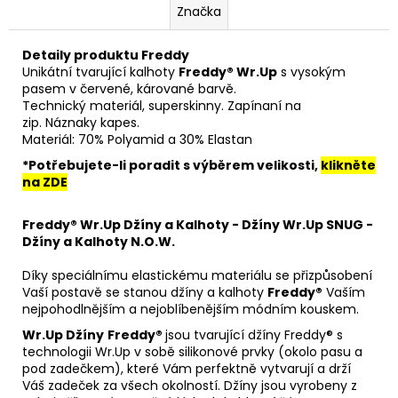
Značka
Detaily produktu Freddy
Unikátní tvarující kalhoty
Freddy® Wr.Up
s vysokým
pasem v červené, kárované barvě.
Technický materiál, superskinny.
Zapínaní na
zip.
Náznaky kapes.
Materiál: 70% Polyamid a 30% Elastan
*Potřebujete-li poradit s výběrem velikosti,
klikněte
na ZDE
Freddy® Wr.Up Džíny a Kalhoty - Džíny Wr.Up SNUG -
Džíny a Kalhoty N.O.W.
Díky speciálnímu elastickému materiálu se přizpůsobení
Vaší postavě se stanou džíny a kalhoty
Freddy®
Vaším
nejpohodlnějším a nejoblíbenějším módním kouskem.
Wr.Up Džíny
Freddy®
jsou tvarující džíny Freddy® s
technologii Wr.Up v sobě silikonové prvky (okolo pasu a
pod zadečkem), které Vám perfektně vytvarují a drží
Váš zadeček za všech okolností. Džíny jsou vyrobeny z