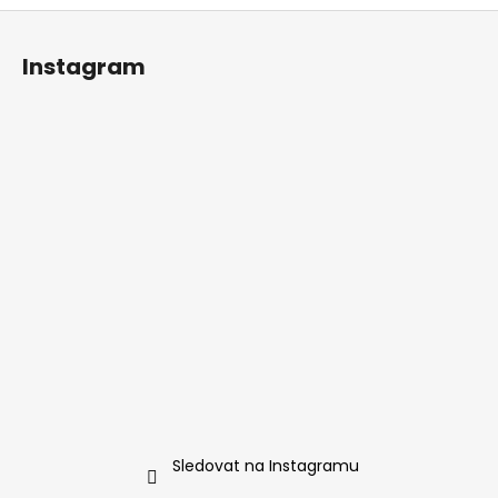
Z
á
Instagram
p
a
t
í
Sledovat na Instagramu