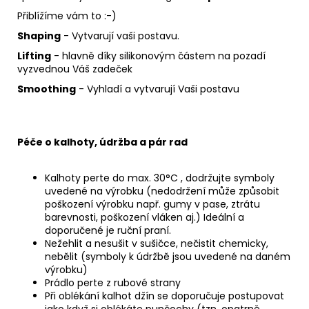
Přiblížíme vám to :-)
Shaping
- Vytvarují vaši postavu.
Lifting
- hlavně díky silikonovým částem na pozadí
vyzvednou Váš zadeček
Smoothing
- Vyhladí a vytvarují Vaši postavu
Péče o kalhoty, údržba a pár rad
Kalhoty perte do max. 30°C , dodržujte symboly
uvedené na výrobku (nedodržení může způsobit
poškození výrobku např. gumy v pase, ztrátu
barevnosti, poškození vláken aj.) Ideální a
doporučené je ruční praní.
Nežehlit a nesušit v sušičce, nečistit chemicky,
nebělit (symboly k údržbě jsou uvedené na daném
výrobku)
Prádlo perte z rubové strany
Při oblékání kalhot džín se doporučuje postupovat