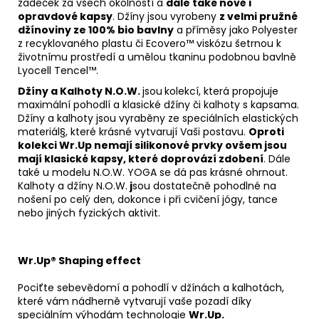
zadeček za všech okolností a
dále také nově i
opravdové kapsy
. Džíny jsou vyrobeny
z velmi pružné
džínoviny ze 100% bio bavlny
a příměsy jako Polyester
z recyklovaného plastu či Ecovero™ viskózu šetrnou k
životnímu prostředí a umělou tkaninu podobnou bavlně
Lyocell Tencel™.
Džíny a Kalhoty N.O.W.
jsou
kolekcí, která propojuje
maximální pohodlí a klasické džíny či kalhoty s kapsama.
Džíny a kalhoty jsou vyraběny ze speciálních elastických
materiál§, které krásné vytvarují Vaši postavu.
Oproti
kolekci Wr.Up nemají silikonové prvky ovšem jsou
mají klasické kapsy, které doprovází zdobení
. Dále
také u modelu N.O.W. YOGA se dá pas krásné ohrnout.
Kalhoty a džíny N.O.W.
j
sou dostatečně pohodlné na
nošení po celý den, dokonce i při cvičení jógy, tance
nebo jiných fyzických aktivit.
Wr.Up® Shaping effect
Pociťte sebevědomí a pohodlí v džínách a kalhotách,
které vám nádherně vytvarují vaše pozadí díky
speciálním výhodám technologie
Wr.Up.