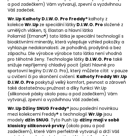
a pod zadečkem) Vám vytvarují, zpevní a vyzdvihnou
Váš zadeček.
Wr.Up Kalhoty D.I.W.O
. Pro Freddy®
kalhoty z
kolekce
Wr.Up
ze speciální látky
D.I.W.O. Pro
složené z
umělých vláken, tj. Elastan a hlavní látka
Poliamid (Emana®) tato látka je speciální technologií s
bioaktivními minerály, která vylepšuje vzhled pokožky a
vyhlazuje nedokonalosti. Je pohodlná, prodyšná a bez
zápachu. Dle výrobce výrobce tato látka není vhodná
pro těhotné ženy. Technologie látky
D.I.W.O. Pro
také
snižuje nepříjemný chladivý pocit (platí hlavně pro
sportovní legíny D.I.W.O. Pro), který můžete cítit v pauze
u cvičení či po skončení cvičení.
Kalhoty Freddy Wr.Up
D.I.W.O. Pro
poskytují velký komfort, pevnost a zároveň
také dostatečnou pružnost a díky funkci Wr.Up
(silikonové pásky okolo pasu a pod zadečkem) Vám
vytvarují, zpevní a vyzdvihnou Váš zadeček.
Wr.Up Džíny SNUG
Freddy®
jsou poslední novinkou
mezi kolekcemi Freddy® s technologií
Wr.Up
jsou
modely
džín SNUG
. Tyto Push Up
džíny mají v sobě
klasicky silikonové prvky
(okolo pasu a pod
zadečkem), které Vám perfektně vytvarují a drží Váš