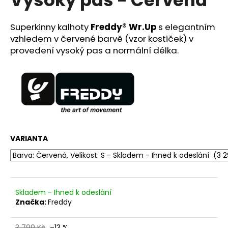
č
u
j
Superkinny kalhoty
Freddy®
Wr.Up
s elegantním
e
vzhledem v červené barvě (vzor kostiček) v
m
provedení vysoký pas a normální délka.
e
PLETENÝ
PLÁŽOVÝ
KOŠÍK/KABELKA
SOFIA
CARDONI®
-
ŽLUTÁ/HNĚDÁ/BÍLÁ
VARIANTA
890
Kč
Původně:
2
599
Skladem - Ihned k odeslání
Kč
Značka:
Freddy
3 799 Kč
–13 %