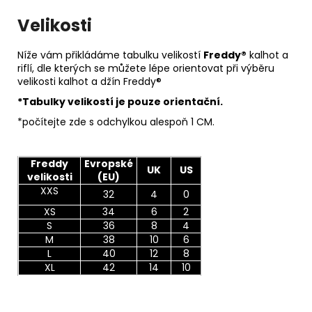
Velikosti
Níže vám přikládáme tabulku velikostí
Freddy®
kalhot a
riflí, dle kterých se můžete lépe orientovat při výběru
velikosti kalhot a džín Freddy®
*Tabulky velikostí je pouze orientační.
*počítejte zde s odchylkou alespoň 1 CM.
Freddy
Evropské
UK
US
velikosti
(EU)
XXS
32
4
0
XS
34
6
2
S
36
8
4
M
38
10
6
L
40
12
8
XL
42
14
10