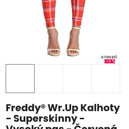
a
j
í
t
?
3 799 KČ
–13 %
HLEDAT
D
o
p
Freddy® Wr.Up Kalhoty
o
- Superskinny -
r
u
Vysoký pas - Červená