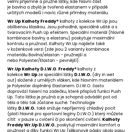
velmi příjemné a pružné látky, kde hlavní část
je bavlna a zbylá je tvořená elastanem v případě
určitých modelů i navíc různé příměsy materiálu.
Wr.Up
Kalhoty Freddy®
kalhoty z kolekce Wr.Up jsou
oblíbenou klasikou. Jsou pohodlné, speciálně ušité a s
tvarovacím Push Up efektem. Speciální materiál (hlavně
kombinace bavlny a elastanu) poskytuje maximální
kontrolu a pružnost. Kalhoty Wr.Up najdete také
v koženkové verzi (zde jsou 2 varianty kombinace
materiálu Bavlna/elastan - pružnejší a
nebo Polyester/Elastan - pevnější).
Wr.Up Kalhoty D.I.W.O
.
Freddy®
kalhoty z
kolekce
Wr.Up
ze speciální látky
D.I.W.O.
(dry in wet
out)
složené z umělých vláken, kde hlavním materiálem
je Polyester doplněný Elastanem. D.I.W.O. často
doprovází řasení na zadečku, které přispívá funkci Push
Up. Tato látka je pružná a je schopná odvádět pot od
těla a tělo tak zůstane suché. Technologie
látky
D.I.W.O.
také snižuje nepříjemný chladivý pocit
(platí hlavně pro sportovní legíny D.I.W.O.) který můžete
cítit v pauze u cvičení či po skončení cvičení.
Kalhoty
Freddy Wr.Up D.I.W.O.
poskytují maximální komfort a
pružnost a díky funkci Wr.Up (silikonové pásky okolo pasu