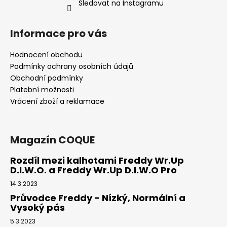
č
Sledovat na Instagramu
u
j
Informace pro vás
e
m
Hodnocení obchodu
e
Podmínky ochrany osobních údajů
Obchodní podmínky
FREDDY®
Platební možnosti
DÁMSKÉ
Vrácení zboží a reklamace
SAKO
D.I.W.O.
SE
SATÉNOVÝMI
Magazín COQUE
DETAILY
-
RŮŽOVÁ
Rozdíl mezi kalhotami Freddy Wr.Up
D.I.W.O. a Freddy Wr.Up D.I.W.O Pro
2
390
14.3.2023
Kč
Původně:
Průvodce Freddy - Nízký, Normální a
5
Vysoký pás
199
Kč
5.3.2023