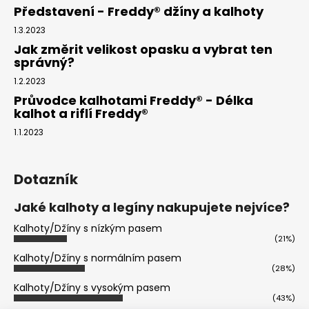
Kč
Představení - Freddy® džíny a kalhoty
1.3.2023
Jak změrit velikost opasku a vybrat ten
správný?
1.2.2023
Průvodce kalhotami Freddy® - Délka
kalhot a riflí Freddy®
1.1.2023
Dotazník
Jaké kalhoty a legíny nakupujete nejvíce?
Kalhoty/Džíny s nízkým pasem
(21%)
Kalhoty/Džíny s normálním pasem
(28%)
Kalhoty/Džíny s vysokým pasem
(43%)