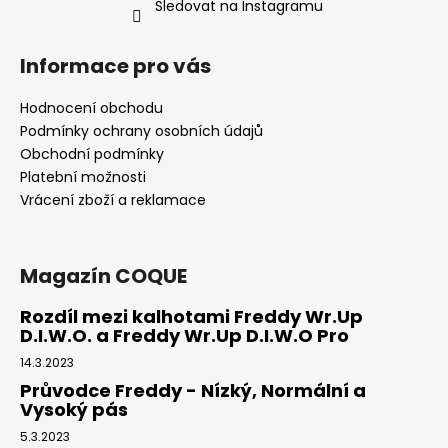
č
Sledovat na Instagramu
u
j
Informace pro vás
e
m
Hodnocení obchodu
e
Podmínky ochrany osobních údajů
Obchodní podmínky
FREDDY®
Platební možnosti
WR.UP
Vrácení zboží a reklamace
KALHOTY
-
NORMÁLNÍ
PAS
Magazín COQUE
-
SUPERSKINNY
-
Rozdíl mezi kalhotami Freddy Wr.Up
ŠEDÁ
D.I.W.O. a Freddy Wr.Up D.I.W.O Pro
2
14.3.2023
299
Kč
Průvodce Freddy - Nízký, Normální a
Původně:
Vysoký pás
2
599
5.3.2023